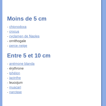
Moins de 5 cm
-
chionodoxa
-
crocus
-
cyclamen de Naples
- ornithogale
-
perce-neige
Entre 5 et 10 cm
-
anémone blanda
- érythrone
-
iphéion
-
jacinthe
- leucojum
-
muscari
-
narcisse