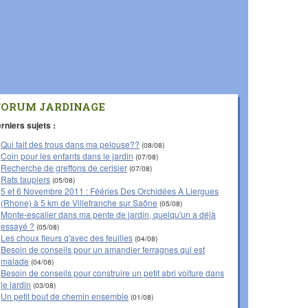
FORUM JARDINAGE
rniers sujets :
Qui fait des trous dans ma pelouse??
(08/08)
Coin pour les enfants dans le jardin
(07/08)
Recherche de greffons de cerisier
(07/08)
Rats taupiers
(05/08)
5 et 6 Novembre 2011 : Fééries Des Orchidées À Liergues
(Rhone) à 5 km de Villefranche sur Saône
(05/08)
Monte-escalier dans ma pente de jardin, quelqu'un a déjà
essayé ?
(05/08)
Les choux fleurs q'avec des feuilles
(04/08)
Besoin de conseils pour un amandier ferragnes qui est
malade
(04/08)
Besoin de conseils pour construire un petit abri voiture dans
le jardin
(03/08)
Un petit bout de chemin ensemble
(01/08)