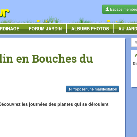
Espace membr
RDINAGE
FORUM
JARDIN
ALBUMS
PHOTOS
AU JARD
din en Bouches du
Di
Proposer une manifestation
. Découvrez les journées des plantes qui se déroulent