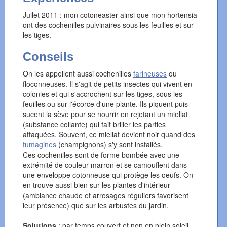
Juilet 2011 : mon cotoneaster ainsi que mon hortensia
ont des cochenilles pulvinaires sous les feuilles et sur
les tiges.
Conseils
On les appellent aussi cochenilles
farineuses
ou
floconneuses. Il s'agit de petits insectes qui vivent en
colonies et qui s'accrochent sur les tiges, sous les
feuilles ou sur l'écorce d'une plante. Ils piquent puis
sucent la sève pour se nourrir en rejetant un miellat
(substance collante) qui fait briller les parties
attaquées. Souvent, ce miellat devient noir quand des
fumagines
(champignons) s'y sont installés.
Ces cochenilles sont de forme bombée avec une
extrémité de couleur marron et se camouflent dans
une enveloppe cotonneuse qui protège les oeufs. On
en trouve aussi bien sur les plantes d'intérieur
(ambiance chaude et arrosages réguliers favorisent
leur présence) que sur les arbustes du jardin.
Solutions
: par temps couvert et non en plein soleil