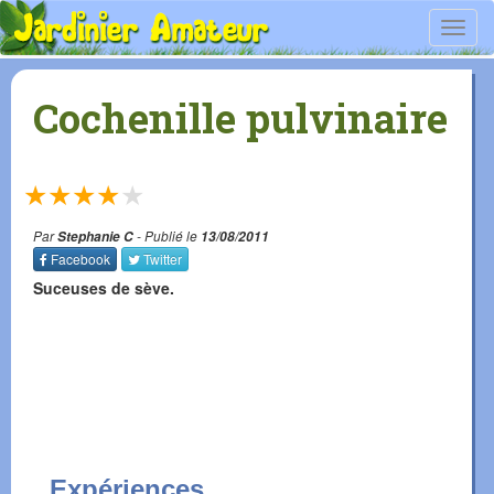
Toggl
navig
Cochenille pulvinaire
★
★
★
★
★
Par
Stephanie C
- Publié le
13/08/2011
Facebook
Twitter
Suceuses de sève.
Expériences