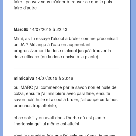
faire...pouvez vous m'aider à trouver ce que je puis
faire d'autre
Marc65
14/07/2019 à 22:43
Mimi, as-tu essayé l'alcool à brûler comme préconisait
un JA ? Mélangé à l'eau en augmentant
progressivement la dose d'alcool jusqu'à trouver la
dose efficace (ou la dose nocive à la plante).
mimicalva
14/07/2019 à 23:46
oui MARC j'ai commencé par le savon noir et huile de
colza, ensuite j'ai mis bière avec paraffine, ensuite
savon noir, huile et alcool à brûler, j'ai coupé certaines
branches trop atteinte,
et ce soir il y en avait dans l'herbe où est planté
l'hortensia qui lui même est atteint
c'est la première fois que j'ai cela en 10ans, je pense