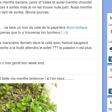
 la menthe banane, poire et fraise et aussi menthe chocolat
 ces 4 sortes mais je ne les trouve nulle part. Aussi menthe
 a tant de sortes. Bonne journée.
L
. . va faire un tour du coté de la pépinière
Arom'antique
je pense que tu y trouveras ton bonheur ! ;-))
L
 la marocaine demain dans le colis avec haricot saugeect
eche a la truite attendra le soleil ??? la passion n est plus
 c tres gentil bon week end.
L
est belle ma menthe bretonne ! si t'en veux ........
Pl