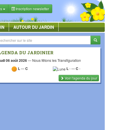
es
Inscription newsletter
IN
AUTOUR DU JARDIN
AGENDA DU JARDINIER
udi 06 août 2026
—
Nous fêtons les Transfiguration
L
—
C
L
-
—
C
-
Voir l'agenda du jour