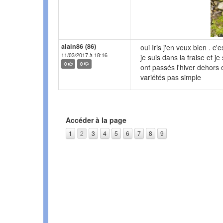
alain86 (86)
oui Iris j'en veux bien . c
11/03/2017 à 18:16
je suis dans la fraise et 
0
0
ont passés l'hiver dehors 
variétés pas simple
Accéder à la page
1
2
3
4
5
6
7
8
9