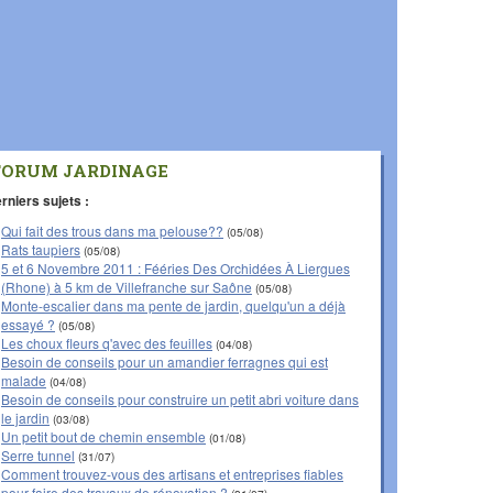
FORUM JARDINAGE
rniers sujets :
Qui fait des trous dans ma pelouse??
(05/08)
Rats taupiers
(05/08)
5 et 6 Novembre 2011 : Fééries Des Orchidées À Liergues
(Rhone) à 5 km de Villefranche sur Saône
(05/08)
Monte-escalier dans ma pente de jardin, quelqu'un a déjà
essayé ?
(05/08)
Les choux fleurs q'avec des feuilles
(04/08)
Besoin de conseils pour un amandier ferragnes qui est
malade
(04/08)
Besoin de conseils pour construire un petit abri voiture dans
le jardin
(03/08)
Un petit bout de chemin ensemble
(01/08)
Serre tunnel
(31/07)
Comment trouvez-vous des artisans et entreprises fiables
pour faire des travaux de rénovation ?