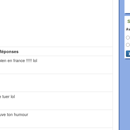
Av
Réponses
ien en france !!!!! lol
 tuer lol
trouve ton humour