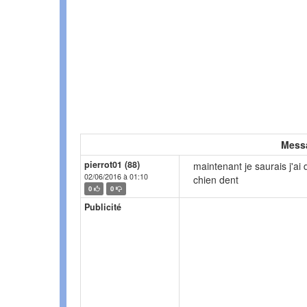
Mess
pierrot01 (88)
maintenant je saurais j'a
02/06/2016 à 01:10
chien dent
0
0
Publicité