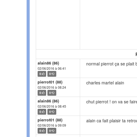
alain86 (86)
normal pierrot ça se plait b
02/06/2016 à 06:41
0
0
pierrot01 (88)
charles martel alain
02/06/2016 à 08:24
0
0
alain86 (86)
chut pierrot ! on va se faire
02/06/2016 à 08:45
0
0
pierrot01 (88)
alain ca fait plaisir ta re
02/06/2016 à 09:09
0
0