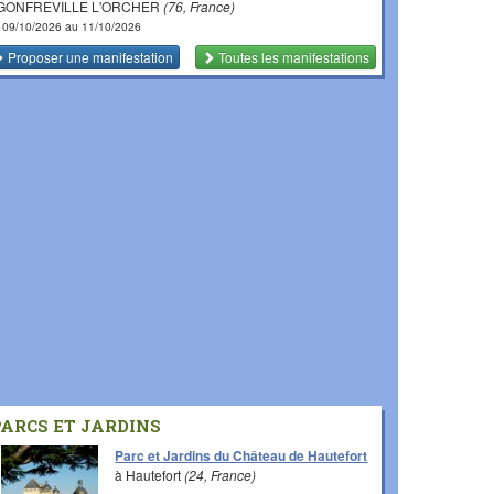
 GONFREVILLE L'ORCHER
(76, France)
 09/10/2026 au 11/10/2026
Proposer une manifestation
Toutes les manifestations
PARCS ET JARDINS
Parc et Jardins du Château de Hautefort
à Hautefort
(24, France)