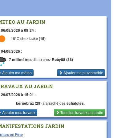
MÉTÉO AU JARDIN
e
06/08/2026 à 09:24
:
18°C chez
Luke (15)
e
04/08/2026
:
7 millimètres
d'eau chez
Roby88 (88)
Ajouter ma météo
Ajouter ma pluviométrie
TRAVAUX AU JARDIN
e
29/07/2026 à 15:01
:
kernébraz (29)
a arraché des
échalotes
.
Ajouter mes travaux
Tous les travaux
au jardin
MANIFESTATIONS JARDIN
antes en Fête