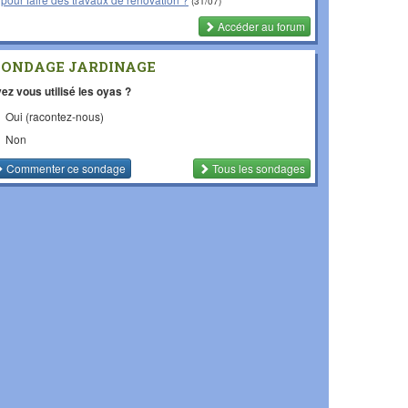
(31/07)
Accéder au forum
SONDAGE JARDINAGE
ez vous utilisé les oyas ?
Oui (racontez-nous)
Non
Commenter
ce sondage
Tous les sondages