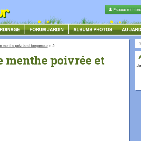
Espace membr
RDINAGE
FORUM
JARDIN
ALBUMS
PHOTOS
AU JARD
de menthe poivrée et bergamote
2
e menthe poivrée et
Je