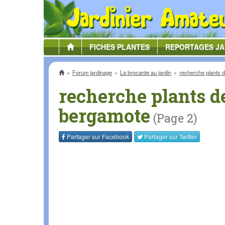
FICHES
PLANTES
REPORTAGES
JA
Accueil
Forum jardinage
La brocante au jardin
recherche plants 
recherche plants d
bergamote
(Page 2)
Partager sur
Facebook
Partager sur
Twitter