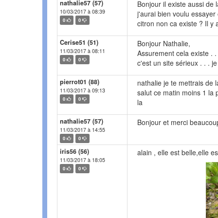
nathalie57 (57)
Bonjour il existe aussi de
10/03/2017 à 08:39
j'aurai bien voulu essayer
0
0
citron non ca existe ? Il y
Cerise51 (51)
Bonjour Nathalie,
11/03/2017 à 08:11
Assurement cela existe . . 
0
0
c'est un site sérieux . . . 
pierrot01 (88)
nathalie je te mettrais de
11/03/2017 à 09:13
salut ce matin moins 1 la p
0
0
la
nathalie57 (57)
Bonjour et merci beaucoup
11/03/2017 à 14:55
0
0
iris56 (56)
alain , elle est belle,elle 
11/03/2017 à 18:05
0
0