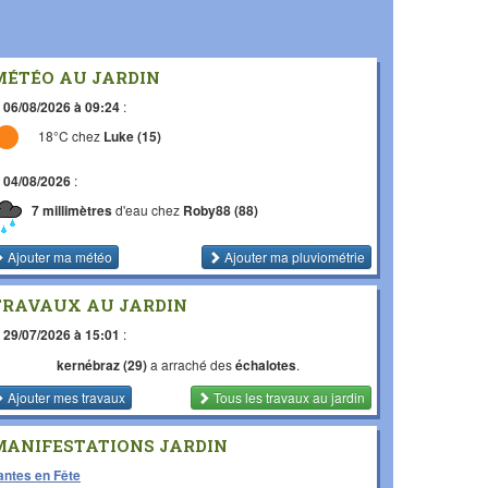
MÉTÉO AU JARDIN
e
06/08/2026 à 09:24
:
18°C chez
Luke (15)
e
04/08/2026
:
7 millimètres
d'eau chez
Roby88 (88)
Ajouter ma météo
Ajouter ma pluviométrie
TRAVAUX AU JARDIN
e
29/07/2026 à 15:01
:
kernébraz (29)
a arraché des
échalotes
.
Ajouter mes travaux
Tous les travaux
au jardin
MANIFESTATIONS JARDIN
antes en Fête