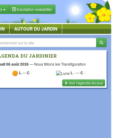
es
Inscription newsletter
IN
AUTOUR DU JARDIN
AGENDA DU JARDINIER
udi 06 août 2026
—
Nous fêtons les Transfiguration
L
—
C
L
-
—
C
-
Voir l'agenda du jour