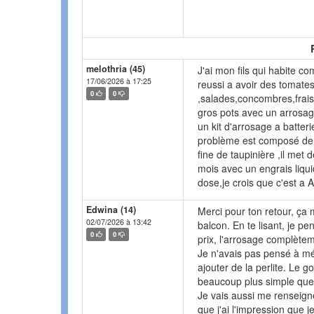
melothria (45)
J'ai mon fils qui habite c
17/06/2026 à 17:25
reussi a avoir des tomate
0
0
,salades,concombres,fraise
gros pots avec un arrosa
un kit d'arrosage a batter
problème est composé de 
fine de taupinière ,il met d
mois avec un engrais liqui
dose,je crois que c'est a A
Edwina (14)
Merci pour ton retour, ça 
02/07/2026 à 13:42
balcon. En te lisant, je pe
0
0
prix, l'arrosage complète
Je n'avais pas pensé à mél
ajouter de la perlite. Le g
beaucoup plus simple que c
Je vais aussi me renseign
que j'ai l'impression que 