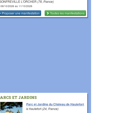
 GONFREVILLE L'ORCHER
(76, France)
 09/10/2026 au 11/10/2026
Proposer une manifestation
Toutes les manifestations
PARCS ET JARDINS
Parc et Jardins du Château de Hautefort
à Hautefort
(24, France)