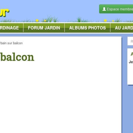
Espace membr
RDINAGE
FORUM
JARDIN
ALBUMS
PHOTOS
AU JARD
rbain sur balcon
 balcon
Je