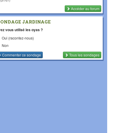
(31/07)
Accéder au forum
SONDAGE JARDINAGE
ez vous utilisé les oyas ?
Oui (racontez-nous)
Non
Commenter
ce sondage
Tous les sondages