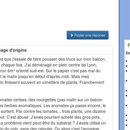
Poster une réponse
age d'origine
De
ns que j'essaie de faire pousser des trucs sur mon balcon,
e à chaque fois. J'ai déménagé en plein centre de Lyon,
ron 6m² orienté sud-est. Sur le papier c'est pas mal du
ent le matin jusqu'en début d'après-midi. Mais mes
ain finissent souvent en cimetière de plants. Franchement
tomates cerises, des courgettes (pas malin sur un balcon
t des herbes aromatiques. Les aromates ça passe encore, le
n sortent. Par contre les tomates... trois plants, une dizaine
ut. C'est abusé. J'avais pourtant acheté des gros pots,
e problème vient peut-être du substrat ? J'avais utilisé un
 du coin, sans rien rajouter. Ou alors c'est l'arrosage,