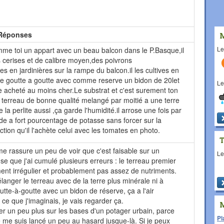
Réponses
L
omme toi un appart avec un beau balcon dans le P.Basque,il
s cerises et de calibre moyen,des poivrons
s en jardinières sur la rampe du balcon.il les cultives en
ge goutte a goutte avec comme reserve un bidon de 20let
L
ie acheté au moins cher.Le substrat et c'est surement ton
terreau de bonne qualité melangé par moitié a une terre
e la perlite aussi ,ça garde l'humidité.il arrose une fois par
de a fort pourcentage de potasse sans forcer sur la
ction qu'il l'achète celui avec les tomates en photo.
me rassure un peu de voir que c'est faisable sur un
L
nse que j'ai cumulé plusieurs erreurs : le terreau premier
ment irrégulier et probablement pas assez de nutriments.
anger le terreau avec de la terre plus minérale ni à
outte-à-goutte avec un bidon de réserve, ça a l'air
e que j'imaginais, je vais regarder ça.
er un peu plus sur les bases d'un
potager urbain
, parce
Pl
je me suis lancé un peu au hasard jusque-là. Si je peux