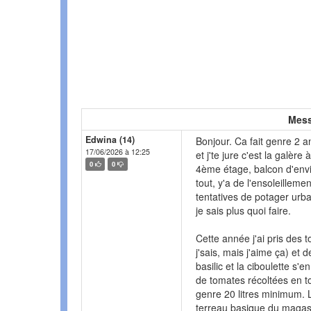
Mess
Edwina (14)
Bonjour. Ca fait genre 2 a
17/06/2026 à 12:25
et j'te jure c'est la galèr
0
0
4ème étage, balcon d'envi
tout, y'a de l'ensoleillem
tentatives de potager urb
je sais plus quoi faire.
Cette année j'ai pris des 
j'sais, mais j'aime ça) e
basilic et la ciboulette s'e
de tomates récoltées en to
genre 20 litres minimum. L
terreau basique du magasin