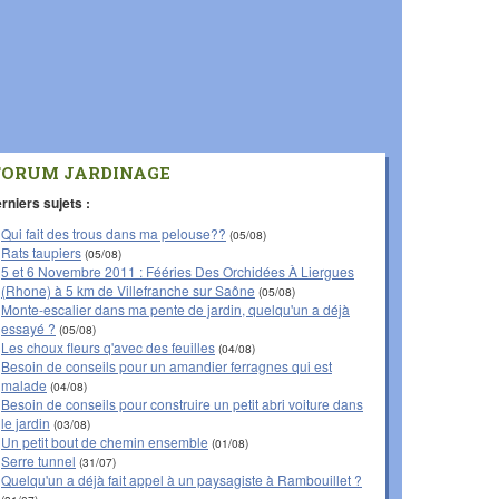
FORUM JARDINAGE
rniers sujets :
Qui fait des trous dans ma pelouse??
(05/08)
Rats taupiers
(05/08)
5 et 6 Novembre 2011 : Fééries Des Orchidées À Liergues
(Rhone) à 5 km de Villefranche sur Saône
(05/08)
Monte-escalier dans ma pente de jardin, quelqu'un a déjà
essayé ?
(05/08)
Les choux fleurs q'avec des feuilles
(04/08)
Besoin de conseils pour un amandier ferragnes qui est
malade
(04/08)
Besoin de conseils pour construire un petit abri voiture dans
le jardin
(03/08)
Un petit bout de chemin ensemble
(01/08)
Serre tunnel
(31/07)
Quelqu'un a déjà fait appel à un paysagiste à Rambouillet ?