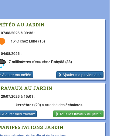
MÉTÉO AU JARDIN
e
07/08/2026 à 09:36
:
16°C chez
Luke (15)
e
04/08/2026
:
7 millimètres
d'eau chez
Roby88 (88)
Ajouter ma météo
Ajouter ma pluviométrie
TRAVAUX AU JARDIN
e
29/07/2026 à 15:01
:
kernébraz (29)
a arraché des
échalotes
.
Ajouter mes travaux
Tous les travaux
au jardin
MANIFESTATIONS JARDIN
te des plantes, du jardin et de la nature