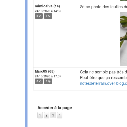
mimicalva (14)
2ème photo des feuilles d
24/10/2020 à 14:37
0
0
Marc65 (65)
Cela ne semble pas très di
24/10/2020 à 17:37
Peut-être que ça ressembl
0
0
notesdeterrain.over-blog
Accéder à la page
1
2
3
4