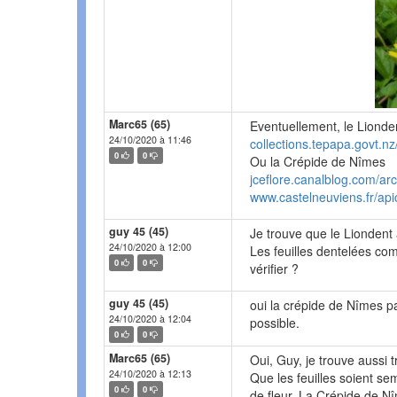
Marc65 (65)
Eventuellement, le Lionden
24/10/2020 à 11:46
collections.tepapa.govt.n
0
0
Ou la Crépide de Nîmes
jceflore.canalblog.com/a
www.castelneuviens.fr/api
guy 45 (45)
Je trouve que le Liondent
24/10/2020 à 12:00
Les feuilles dentelées comm
0
0
vérifier ?
guy 45 (45)
oui la crépide de Nîmes pa
24/10/2020 à 12:04
possible.
0
0
Marc65 (65)
Oui, Guy, je trouve aussi t
24/10/2020 à 12:13
Que les feuilles soient se
0
0
de fleur. La Crépide de Nî