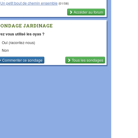
Un petit bout de chemin ensemble
(01/08)
Accéder au forum
SONDAGE JARDINAGE
ez vous utilisé les oyas ?
Oui (racontez-nous)
Non
Commenter
ce sondage
Tous les sondages