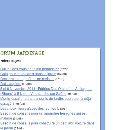
FORUM JARDINAGE
rniers sujets :
Qui fait des trous dans ma pelouse??
(07:33)
Coin pour les enfants dans le jardin
(07/08)
Recherche de greffons de cerisier
(07/08)
Rats taupiers
(05/08)
5 et 6 Novembre 2011 : Fééries Des Orchidées À Liergues
(Rhone) à 5 km de Villefranche sur Saône
(05/08)
Monte-escalier dans ma pente de jardin, quelqu'un a déjà
essayé ?
(05/08)
Les choux fleurs q'avec des feuilles
(04/08)
Besoin de conseils pour un amandier ferragnes qui est
malade
(04/08)
Besoin de conseils pour construire un petit abri voiture dans
le jardin
(03/08)