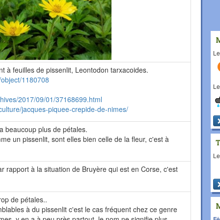
L
t à feuilles de pissenlit, Leontodon tarxacoides.
z/object/1180708
L
rchives/2017/09/01/37168699.html
culture/jacques-piquee-crepide-de-nimes/
 a beaucoup plus de pétales.
e un pissenlit, sont elles bien celle de la fleur, c'est à
L
r rapport à la situation de Bruyère qui est en Corse, c'est
rop de pétales..
mblables à du pissenlit c'est le cas fréquent chez ce genre
mes, y en a à peu près partout, le nom ne signifie plus
Fê