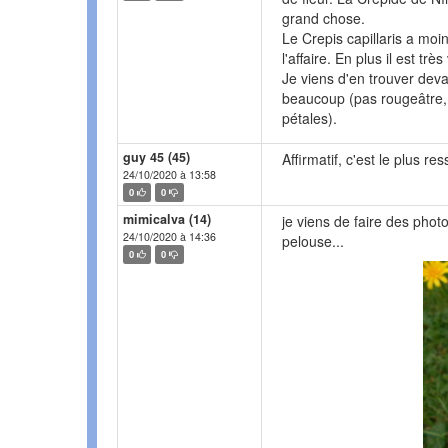
grand chose.
Le Crepis capillaris a moins
l'affaire. En plus il est très
Je viens d'en trouver dev
beaucoup (pas rougeâtre, 
pétales).
guy 45 (45)
Affirmatif, c'est le plus re
24/10/2020 à 13:58
0
0
mimicalva (14)
je viens de faire des photo
24/10/2020 à 14:36
pelouse...
0
0