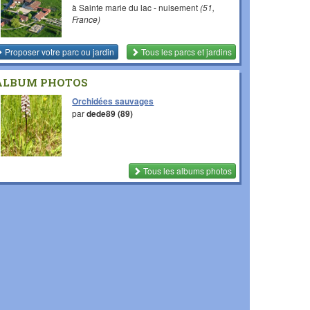
à Sainte marie du lac - nuisement
(51,
France)
Proposer votre parc ou jardin
Tous les parcs et jardins
ALBUM PHOTOS
Orchidées sauvages
par
dede89 (89)
Tous les albums photos