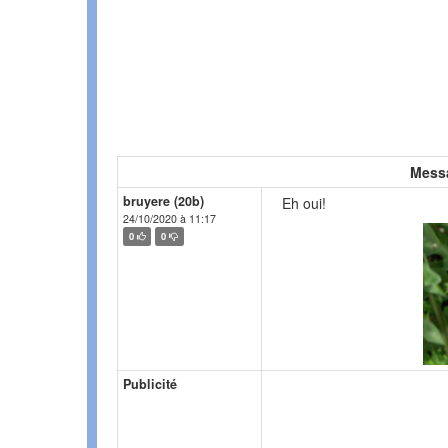
Mess
bruyere (20b)
Eh oui!
24/10/2020 à 11:17
0
0
Publicité