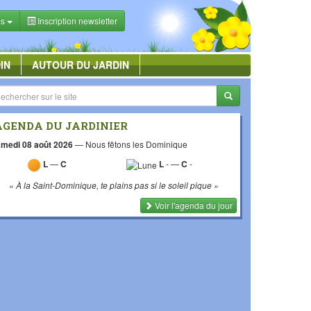
es
Inscription newsletter
IN
AUTOUR DU JARDIN
AGENDA DU JARDINIER
medi 08 août 2026
—
Nous fêtons les Dominique
L
—
C
L
-
—
C
-
« À la Saint-Dominique, te plains pas si le soleil pique »
Voir l'agenda du jour