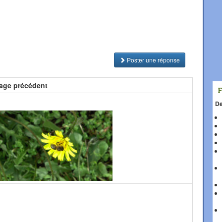
Poster une réponse
age précédent
De