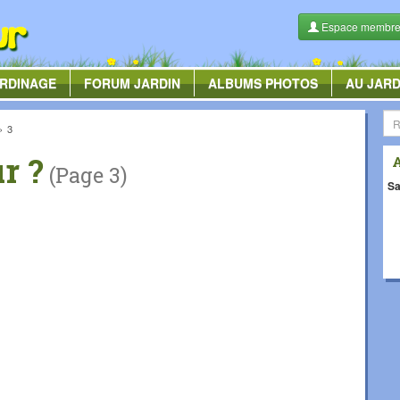
Espace membr
RDINAGE
FORUM
JARDIN
ALBUMS
PHOTOS
AU JARD
3
ur ?
(Page 3)
Sa