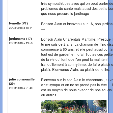
très sympathiques avec qui on peut parler d
problèmes de santé mais aussi des petits b
que nous procure le jardinage
Nenette (PT)
Bonsoir Alain et bienvenu sur JA, bon jardina
20/03/2018 à 18:14
++
jardanama (17)
Bonsoir Alain Charentais Maritime. Presque l
20/03/2018 à 19:58
tu me suis de 2 ans. La chanson de Tino disai
commence à 60 ans, et elle peut aussi contin
tout est de garder le moral. Toutes ces petit
de la vie qui font que l'on peut la maintenir
tranquillement à son rythme, de faire plaisir e
plaisir. Bienvenue Alain. au plaisir de te lire.
julie cornouaille
Bienvenu sur le site Alain le charentais , tu v
(29)
c'est sympa et on ne se prend pas la tête ... l
20/03/2018 à 21:40
est un moyen de nous évader de nos soucis 
ou autres