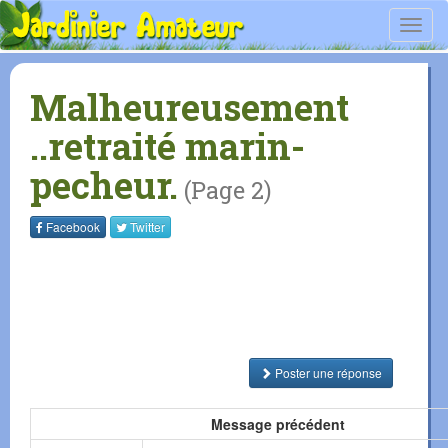
Toggl
navig
Malheureusement
..retraité marin-
pecheur.
(Page 2)
Facebook
Twitter
Poster une réponse
Message précédent