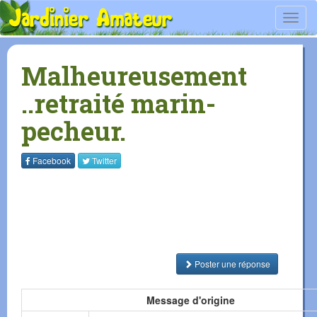
Toggl
navig
Malheureusement
..retraité marin-
pecheur.
Facebook
Twitter
Poster une réponse
Message d'origine