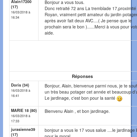
Alain17200
Bonjour a vous tous.
(17)
Donc retraité 72 ans La tremblade 17,proximité
16/03/2018 à
Royan, vraiment petit amateur du jardin potage
16:34
après avoir fait deux AVC....( Je pense que le
prochain sera le bon )......Merci à vous pour vot
aide.
Réponses
Doris (34)
Bonjour, Alain, bienvenue parmi nous, je te sou
16/03/2018 à
un très beau potager cet année et beaucoup d'
16:41
Le jardinage, c'est bon pour la santé
MARIE 18 (80)
Bienvenu Alain , et bon jardinage.
16/03/2018 à
17:33
jurasienne39
bonjour a vous le 17 vous salue ....le jardinage
(17)
pour le moral..