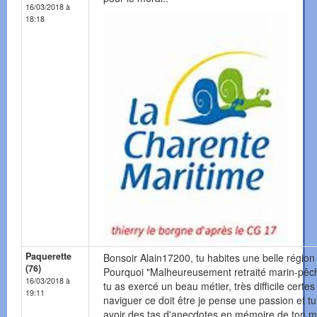
16/03/2018 à
18:18
Paquerette
Bonsoir Alain17200, tu habites une belle région 
(76)
Pourquoi "Malheureusement retraité marin-pêc
16/03/2018 à
tu as exercé un beau métier, très difficile certe
19:11
naviguer ce doit être je pense une passion et tu
avoir des tas d'anecdotes en mémoire de ton mé