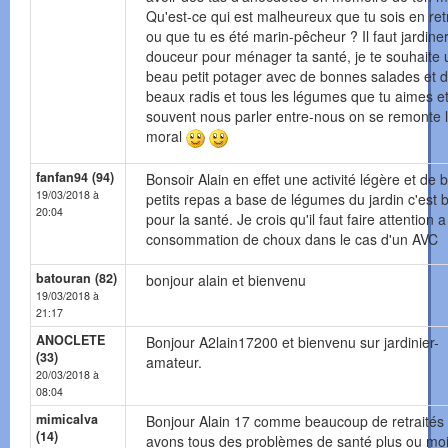
Qu'est-ce qui est malheureux que tu sois en ret
ou que tu es été marin-pêcheur ? Il faut jardine
douceur pour ménager ta santé, je te souhaite 
beau petit potager avec de bonnes salades et 
beaux radis et tous les légumes que tu aimes et
souvent nous parler entre-nous on se remonte 
moral
fanfan94 (94)
Bonsoir Alain en effet une activité légère et de 
19/03/2018 à
petits repas a base de légumes du jardin c'est 
20:04
pour la santé. Je crois qu'il faut faire attention a
consommation de choux dans le cas d'un AVC
batouran (82)
bonjour alain et bienvenu
19/03/2018 à
21:17
ANOCLETE
Bonjour A2lain17200 et bienvenu sur jardinier-
(33)
amateur.
20/03/2018 à
08:04
mimicalva
Bonjour Alain 17 comme beaucoup de retraités
(14)
avons tous des problèmes de santé plus ou mo