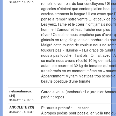
31/07/2010 à 15:10
remplir le ventre » de leur concitoyens ! Si no
agricoles n’étaient que contemplation beauc
citadins tireraient la langue ! Il est exact que l
pense à remplir notre ventre … et ceux de no
Les yeux, l’âme et le cœur n’ont jamais nourri
homme ! L’amour et l’eau fraîche non plus … 
rêver ! Ce qui ne nous empêche pas d’avoir 
glaïeuls en rang d’oignons en bordure du pot
Malgré cette touche de couleur nous ne so
toujours pas « illuminé » ! La grâce de Saint 
nous a pas touché ! Tant pis ! On fait avec ! 
ce matin nous avons récolté 10 kg de haricots
autant de beurre et 32 kg de tomates qui son
transformés en ce moment même en « sauce 
Apparemment Myriam n’est pas trop sensible 
beauté poétique d’une tomate
netmentmieux
Garde a vous! (tambour) :"Le jardinier Amate
(34)
parlé " : repos
31/07/2010 à 16:10
ANOCLETE (33)
Et j'aurais précisé ".... et sac"
31/07/2010 à 16:39
A propos poésie pour poésie, en voilà une que