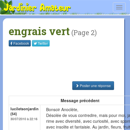
Toggl
navig
engrais vert
(Page 2)
Facebook
Twitter
Poster une réponse
Message précédent
luciletsonjardin
Bonsoir Anoclète,
(54)
Désolée de vous contredire, mais pour moi, j
30/07/2010 à 22:16
rime avec diversité, avec curiosité, avec spon
avec insolite et fantaisie. Au jardin, fleurs, frui