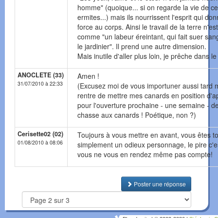
homme" (quoique... si on regarde la vie de ce
ermites...) mais ils nourrissent l'esprit qui do
force au corps. Ainsi le travail de la terre n'es
comme "un labeur éreintant, qui fait suer san
le jardinier". Il prend une autre dimension.
Mais inutile d'aller plus loin, je prêche dans le
ANOCLETE (33)
Amen !
31/07/2010 à 22:33
(Excusez moi de vous importuner aussi tard m
rentre de mettre mes canards en position d'a
pour l'ouverture prochaine - une semaine - de
chasse aux canards ! Poétique, non ?)
Cerisette02 (02)
Toujours à vous mettre en avant, vous êtes t
01/08/2010 à 08:06
simplement un odieux personnage, le pire c'e
vous ne vous en rendez même pas compte!
Poster une réponse