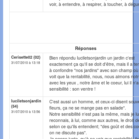
voir, à entendre, à respirer, à toucher, à dégus
Réponses
Cerisette02 (02)
Bien répondu luciletsonjardin un jardin c'est
31/07/2010 à 13:18
exactement ça qu'il se doit d'être, mais il a t
à confondre "nos jardins" avec son champ où 
voit que la rentabilité, nous, nous aimons notr
avec les yeux , notre âme et le coeur, lui il n'
sensibilité : son ventre !
luciletsonjardin
C'est aussi un homme, et ceux-ci disent souve
(54)
fleurs, ça ne se mange pas en salade".
31/07/2010 à 13:56
Notre sensibilité n'est pas la même, mais je lu
reconnais, à lui, comme aux autres, le droit de
selon ce qu'ils entendent; "des goût et des co
on ne discute pas".
Je pense juste, qu'à ne voir que rentabilité, ils