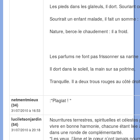
Les pieds dans les glaïeuls, il dort. Souriant
Sourirait un enfant malade, il fait un somme :
Nature, berce-le chaudement : il a froid.
Les parfums ne font pas frissonner sa narine 
Il dort dans le soleil, la main sur sa poitrine,
Tranquille. Il a deux trous rouges au côté droit
netmentmieux
:"Plagiat ! "
(34)
31/07/2010 à 16:53
luciletsonjardin
Nourritures terrestres, spirituelles et céleste
(54)
vivre en bonne harmonie, chacune étant liée à
31/07/2010 à 20:18
dans une ronde de complémentarité.
"Les yeux, l’âme et le cœur n’ont jamais nourr