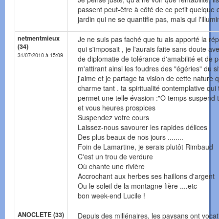
passent peut-être à côté de ce petit quelque
jardin qui ne se quantifie pas, mais qui l'illumi
netmentmieux
Je ne suis pas faché que tu ais apporté la ré
(34)
qui s'imposait , je l'aurais faite sans doute a
31/07/2010 à 15:09
de diplomatie de tolérance d'amabilité et de 
m'attirant ainsi les foudres des "égéries" du si
j'aime et je partage ta vision de cette nature 
charme tant . ta spiritualité contemplative qui 
permet une telle évasion :"O temps suspend t
et vous heures prospices
Suspendez votre cours
Laissez-nous savourer les rapides délices
Des plus beaux de nos jours ........
Foin de Lamartine, je serais plutôt Rimbaud
C'est un trou de verdure
Où chante une rivière
Accrochant aux herbes ses haillons d'argent
Ou le soleil de la montagne fière ....etc
bon week-end Lucile !
ANOCLETE (33)
Depuis des millénaires, les paysans ont vocat