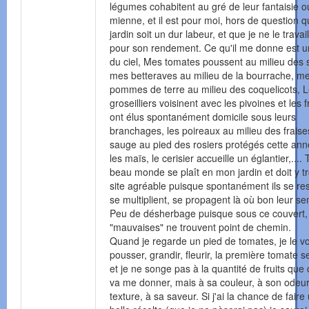
légumes cohabitent au gré de leur fantaisie o
mienne, et il est pour moi, hors de question q
jardin soit un dur labeur, et que je ne le travai
pour son rendement. Ce qu'il me donne est 
du ciel, Mes tomates poussent au milieu des 
mes betteraves au milieu de la bourrache, m
pommes de terre au milieu des coquelicots, 
groseilliers voisinent avec les pivoines et les f
ont élus spontanément domicile sous leurs
branchages, les poireaux au milieu des fraises
sauge au pied des rosiers protégés cette ann
les maïs, le cerisier accueille un églantier,....
beau monde se plaît en mon jardin et doit y tr
site agréable puisque spontanément ils se r
se multiplient, se propagent là où bon leur se
Peu de désherbage puisque sous ce couvert, 
"mauvaises" ne trouvent point de chemin.
Quand je regarde un pied de tomates, je le vo
pousser, grandir, fleurir, la première tomate s
et je ne songe pas à la quantité de fruits que 
va me donner, mais à sa couleur, à son odeur
texture, à sa saveur. Si j'ai la chance de faire