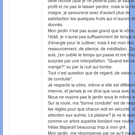
belle récolte (que je ne pèserai pas) je saurai 
profit et ne pas la laisser perdre, mais si la ré
maigre, je savourerai avec d'autant plus de
satisfaction les quelques fruits qui m'auront é
donnés.
Mon jardin n'est pas aussi grand que le vôtre, e
l'était, je n'aurai pas suffisamment de temps e
d'énergie pour le cultiver; mais il est mon lieu
ressourcement, de silence, de méditation, Qu
suis, j'en oublie le temps qui passe et me tro
surprise par une interpellation: "Quand est-c
mange?" ou par la nuit qui tombe.
Tout n'est question que de regard, de vision, 
de conduite".
Je respecte la vôtre, même si elle est différen
mienne, et jamais je ne dirai que vous avez to
Nous ne voyons pas le jardin sous le même a
Sur la route, ma "bonne conduite" est de resp
les règles pour que chacun soit en sécurité, d
attention aux autres. Le platane? je ne le voi
comme un arbre superbe bordant nos routes 
hélas disparaît beaucoup trop à mon gré.
Mon jardin .me récompense par ce qu'il me 