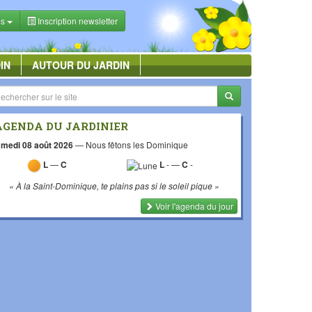
es
Inscription newsletter
IN
AUTOUR DU JARDIN
AGENDA DU JARDINIER
medi 08 août 2026
—
Nous fêtons les Dominique
L
—
C
L
-
—
C
-
« À la Saint-Dominique, te plains pas si le soleil pique »
Voir l'agenda du jour