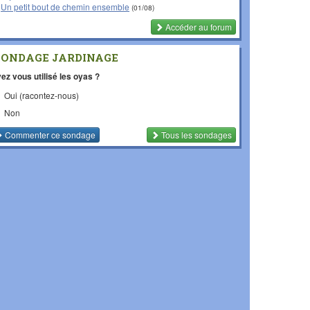
Un petit bout de chemin ensemble
(01/08)
Accéder au forum
SONDAGE JARDINAGE
ez vous utilisé les oyas ?
Oui (racontez-nous)
Non
Commenter
ce sondage
Tous les sondages