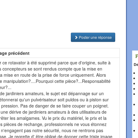
Poster une réponse
age précédent
 ce rotavator à été supprimé parce que d'origine, suite à
De
s concepteurs se sont rendus compte que la mise en
 la mise en route de la prise de force uniquement. Alors
e manipulation?....Pourquoi cette pièce?...Responsabilité
ur?...
e jardiniers amateurs, le sujet est dépannage sur un
'étonnerai qu'un pulvérisateur soit puldos ou à piston sur
pression. Pas de danger de se faire couper un poignet.
une dérive de jardiniers amateurs à des utilisateurs de
rrêter les amalgames. Vu le prix du matériel, le prix et la
es pièces de rechange, professionnels ne vous étonnez
i n'engagent pas notre sécurité, nous ne rentrons pas
isse. Je regrette d' être obligé de donner cette triste image