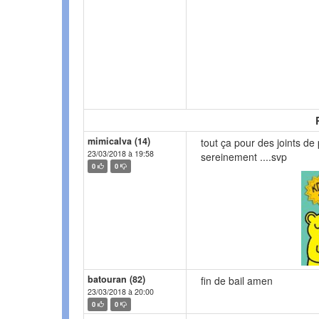
mimicalva (14)
tout ça pour des joints de 
23/03/2018 à 19:58
sereinement ....svp
0
0
batouran (82)
fin de bail amen
23/03/2018 à 20:00
0
0