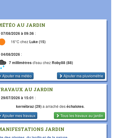
MÉTÉO AU JARDIN
e
07/08/2026 à 09:36
:
16°C chez
Luke (15)
e
04/08/2026
:
7 millimètres
d'eau chez
Roby88 (88)
Ajouter ma météo
Ajouter ma pluviométrie
TRAVAUX AU JARDIN
e
29/07/2026 à 15:01
:
kernébraz (29)
a arraché des
échalotes
.
Ajouter mes travaux
Tous les travaux
au jardin
MANIFESTATIONS JARDIN
te des plantes, du jardin et de la nature