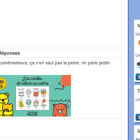
L
Réponses
L
pulvérisateurs, ça n'en vaut pas la peine, on parle jardin
L
Fê