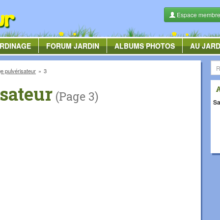
Espace membr
RDINAGE
FORUM
JARDIN
ALBUMS
PHOTOS
AU JARD
 pulvérisateur
3
sateur
(Page 3)
Sa