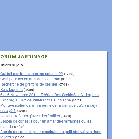
FORUM JARDINAGE
rniers sujets :
Qui fait des trous dans ma pelouse??
(07/08)
Coin pour les enfants dans le jardin
(07/08)
Recherche de greffons de cerisier
(07/08)
Rats taupiers
(05/08)
5 et 6 Novembre 2011 : Fééries Des Orchidées À Liergues
(Rhone) à 5 km de Villefranche sur Saône
(05/08)
Monte-escalier dans ma pente de jardin, quelqu'un a déjà
essayé ?
(05/08)
Les choux fleurs q'avec des feuilles
(04/08)
Besoin de conseils pour un amandier ferragnes qui est
malade
(04/08)
Besoin de conseils pour construire un petit abri voiture dans
le jardin
(03/08)