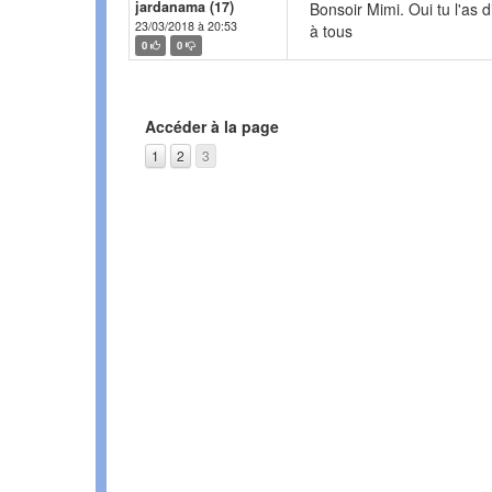
jardanama (17)
Bonsoir Mimi. Oui tu l'as d
23/03/2018 à 20:53
à tous
0
0
Accéder à la page
1
2
3