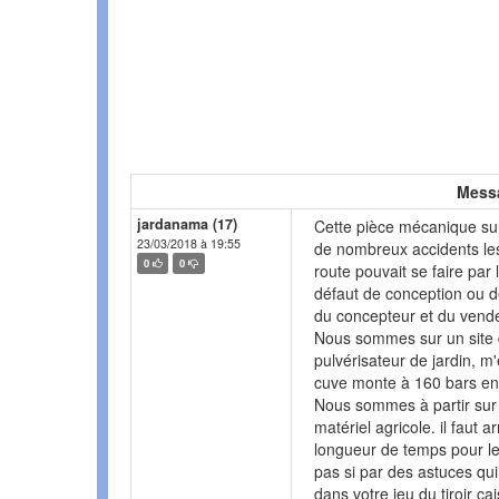
Mess
jardanama (17)
Cette pièce mécanique sur
23/03/2018 à 19:55
de nombreux accidents le
0
0
route pouvait se faire par
défaut de conception ou d
du concepteur et du vende
Nous sommes sur un site d
pulvérisateur de jardin, m
cuve monte à 160 bars en 
Nous sommes à partir sur 
matériel agricole. il faut a
longueur de temps pour l
pas si par des astuces qu
dans votre jeu du tiroir ca