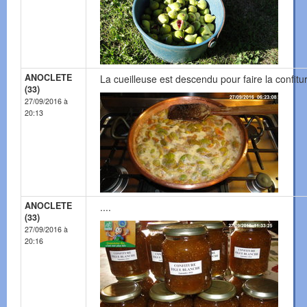
ANOCLETE
La cueilleuse est descendu pour faire la confitur
(33)
27/09/2016 à
20:13
ANOCLETE
....
(33)
27/09/2016 à
20:16