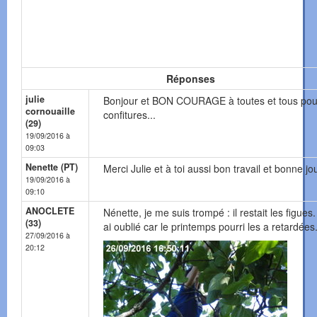
Réponses
julie
Bonjour et BON COURAGE à toutes et tous pou
cornouaille
confitures...
(29)
19/09/2016 à
09:03
Nenette (PT)
Merci Julie et à toi aussi bon travail et bonne jo
19/09/2016 à
09:10
ANOCLETE
Nénette, je me suis trompé : il restait les figues.
(33)
ai oublié car le printemps pourri les a retardées
27/09/2016 à
20:12