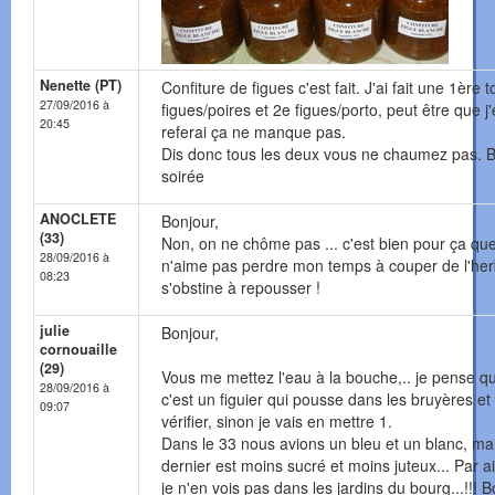
Nenette (PT)
Confiture de figues c'est fait. J'ai fait une 1ère 
27/09/2016 à
figues/poires et 2e figues/porto, peut être que j
20:45
referai ça ne manque pas.
Dis donc tous les deux vous ne chaumez pas. 
soirée
ANOCLETE
Bonjour,
(33)
Non, on ne chôme pas ... c'est bien pour ça que
28/09/2016 à
n'aime pas perdre mon temps à couper de l'her
08:23
s'obstine à repousser !
julie
Bonjour,
cornouaille
(29)
Vous me mettez l'eau à la bouche,.. je pense q
28/09/2016 à
c'est un figuier qui pousse dans les bruyères et
09:07
vérifier, sinon je vais en mettre 1.
Dans le 33 nous avions un bleu et un blanc, ma
dernier est moins sucré et moins juteux... Par ai
je n'en vois pas dans les jardins du bourg...!!! 