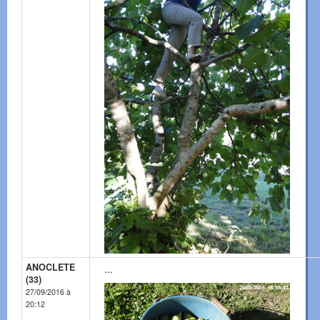
ANOCLETE
...
(33)
27/09/2016 à
20:12