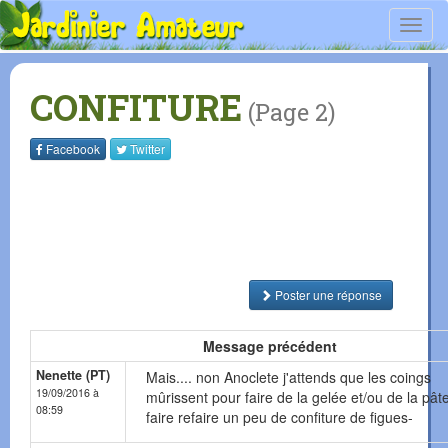
Toggl
navig
CONFITURE
(Page 2)
Facebook
Twitter
Poster une réponse
Message précédent
Nenette (PT)
Mais.... non Anoclete j'attends que les coings
19/09/2016 à
mûrissent pour faire de la gelée et/ou de la pât
08:59
faire refaire un peu de confiture de figues-