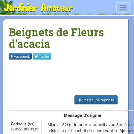
Toggl
navig
Beignets de Fleurs
d'acacia
Facebook
Twitter
Poster une réponse
Message d'origine
Cerise51 (51)
Mixez 13O g de beurre ramolli avec 3 c. à s 
27/05/2010 à 19:20
cristalisé et 1 sachet de sucre vanillé. Ajoute