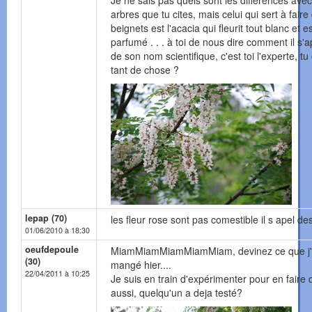
Je ne sais pas quels sont les différences avec
arbres que tu cites, mais celui qui sert à faire
beignets est l'acacia qui fleurit tout blanc et es
parfumé . . . à toi de nous dire comment il s'a
de son nom scientifique, c'est toi l'experte, tu
tant de chose ?
lepap (70)
les fleur rose sont pas comestible il s apel des
01/06/2010 à 18:30
oeufdepoule
MiamMiamMiamMiamMiam, devinez ce que j'
(30)
mangé hier....
22/04/2011 à 10:25
Je suis en train d'expérimenter pour en faire 
aussi, quelqu'un a deja testé?