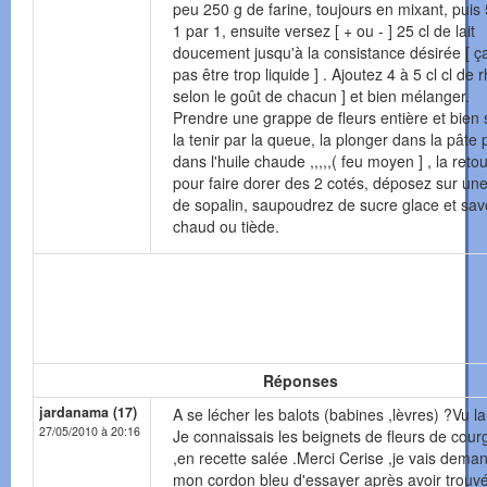
peu 250 g de farine, toujours en mixant, puis
1 par 1, ensuite versez [ + ou - ] 25 cl de lait
doucement jusqu'à la consistance désirée [ ça
pas être trop liquide ] . Ajoutez 4 à 5 cl cl de 
selon le goût de chacun ] et bien mélanger.
Prendre une grappe de fleurs entière et bien
la tenir par la queue, la plonger dans la pâte 
dans l'huile chaude ,,,,,( feu moyen ] , la reto
pour faire dorer des 2 cotés, déposez sur une 
de sopalin, saupoudrez de sucre glace et sa
chaud ou tiède.
Réponses
jardanama (17)
A se lécher les balots (babines ,lèvres) ?Vu la
27/05/2010 à 20:16
Je connaissais les beignets de fleurs de cour
,en recette salée .Merci Cerise ,je vais dema
mon cordon bleu d'essayer après avoir trouvé