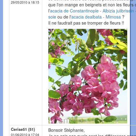
29/05/2010 à 18:15
que l'on mange en beignets et non les fleurs 
l'
acacia de Constantinople - Albizia julibrissin 
soie
ou de l'
acacia dealbata - Mimosa
?
Il ne faudrait pas se tromper de fleurs !!
Cerise51 (51)
Bonsoir Stéphanie,
01/06/2010 à 17:04