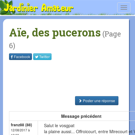
Toggl
navig
Aïe, des pucerons
(Page
6)
Facebook
Twitter
Poster une réponse
Message précédent
franz88 (88)
Salut le vosgpat
12/08/2017 à
la plaine aussi... Offroicourt, entre Mirecourt et V