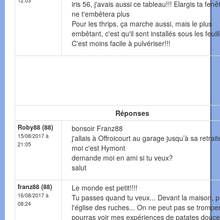
12:03
iris 56, j'avais aussi ce tableau!!! Elargis ta fenêt
ne t'embêtera plus
Pour les thrips, ça marche aussi, mais le plus
embêtant, c'est qu'il sont installés sous les feuille
C'est moins facile à pulvériser!!!
Réponses
Roby88 (88)
bonsoir Franz88
15/08/2017 à
j'allais à Offroicourt au garage jusqu’à sa retrait
21:05
moi c'est Hymont
demande moi en ami si tu veux?
salut
franz88 (88)
Le monde est petit!!!!
16/08/2017 à
Tu passes quand tu veux... Devant la maison, p
08:24
l'église des ruches... On ne peut pas se tromper
pourras voir mes expériences de patates douce