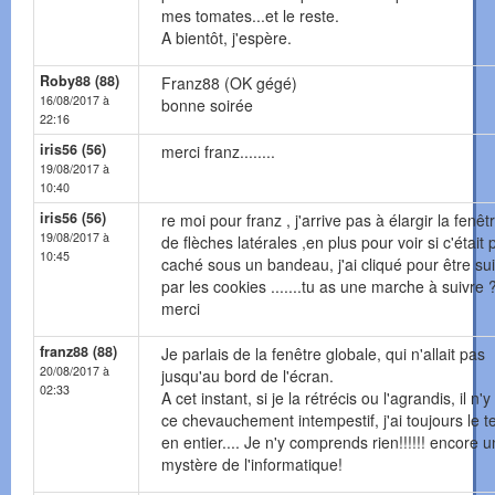
mes tomates...et le reste.
A bientôt, j'espère.
Roby88 (88)
Franz88 (OK gégé)
16/08/2017 à
bonne soirée
22:16
iris56 (56)
merci franz........
19/08/2017 à
10:40
iris56 (56)
re moi pour franz , j'arrive pas à élargir la fenêt
19/08/2017 à
de flèches latérales ,en plus pour voir si c'était 
10:45
caché sous un bandeau, j'ai cliqué pour être sui
par les cookies .......tu as une marche à suivre 
merci
franz88 (88)
Je parlais de la fenêtre globale, qui n'allait pas
20/08/2017 à
jusqu'au bord de l'écran.
02:33
A cet instant, si je la rétrécis ou l'agrandis, il n'y
ce chevauchement intempestif, j'ai toujours le t
en entier.... Je n'y comprends rien!!!!!! encore u
mystère de l'informatique!