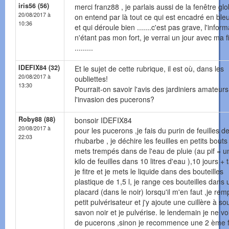
iris56 (56)
merci franz88 , je parlais aussi de la fenêtre glo
20/08/2017 à
on entend par là tout ce qui est encadré en bleu
10:36
et qui déroule bien .......c'est pas grave, l'infor
n'étant pas mon fort, je verrai un jour avec ma fi
.........
IDEFIX84 (32)
Et le sujet de cette rubrique, il est où, dans les
20/08/2017 à
oubliettes!
13:30
Pourrait-on savoir l'avis des jardiniers amateurs
l'invasion des pucerons?
Roby88 (88)
bonsoir IDEFIX84
20/08/2017 à
pour les pucerons ,je fais du purin de feuilles d
22:03
rhubarbe , je déchire les feuilles en petits bouts
mets trempés dans de l'eau de pluie (au pif = u
kilo de feuilles dans 10 litres d'eau ),10 jours + t
je fitre et je mets le liquide dans des bouteilles
plastique de 1,5 l, je range ces bouteilles dans 
placard (dans le noir) lorsqu'il m'en faut ,je rem
petit pulvérisateur et j'y ajoute une cuillère à s
savon noir et je pulvérise. le lendemain je ne vo
de pucerons ,sinon je recommence une 2 ème f