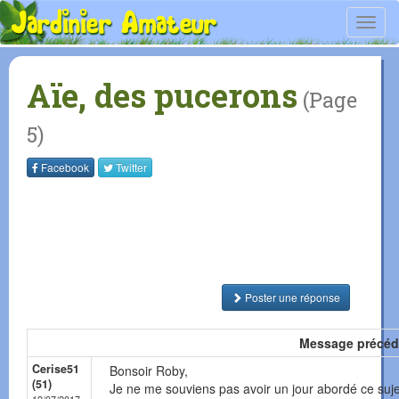
Toggl
navig
Aïe, des pucerons
(Page
5)
Facebook
Twitter
Poster une réponse
Message précéd
Cerise51
Bonsoir Roby,
(51)
Je ne me souviens pas avoir un jour abordé ce sujet 