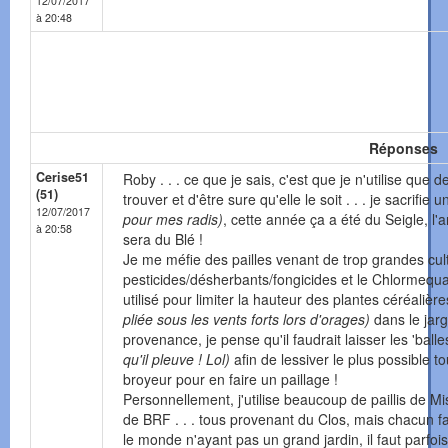
12/07/2017
à 20:48
Réponses
Cerise51
Roby . . . ce que je sais, c'est que je n'utilise que 
(51)
trouver et d'être sure qu'elle le soit . . . je sacrif
12/07/2017
pour mes radis)
, cette année ça a été du Seigle, l
à 20:58
sera du Blé !
Je me méfie des pailles venant de trop grandes cultu
pesticides/désherbants/fongicides et le Chlormequ
utilisé pour limiter la hauteur des plantes céréalière
pliée sous les vents forts lors d'orages)
dans le jarg
provenance, je pense qu'il faudrait laisser les 'ball
qu'il pleuve ! Lol)
afin de lessiver le plus possible 
broyeur pour en faire un paillage !
Personnellement, j'utilise beaucoup de paillis de 
de BRF . . . tous provenant du Clos, mais chacun fai
le monde n'ayant pas un grand jardin, il faut parfois