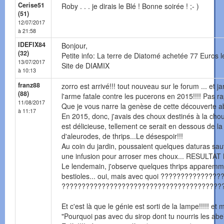
Cerise51
Roby . . . je dirais le Blé ! Bonne soirée ! ;- )
(51)
12/07/2017
à 21:58
IDEFIX84
Bonjour,
(32)
Petite info: La terre de Diatomé achetée 77 Euros l
13/07/2017
Site de DIAMIX
à 10:13
franz88
zorro est arrivé!!! tout nouveau sur le forum ... et j
(88)
l'arme fatale contre les pucerons en 2015!!!! Pas ra
11/08/2017
Que je vous narre la genèse de cette découverte a
à 11:17
En 2015, donc, j'avais des choux destinés à la chou
est délicieuse, tellement ce serait en dessous de la 
d'aleurodes, de thrips...Le désespoir!!!
Au coin du jardin, poussaient quelques daturas sauv
une infusion pour arroser mes choux... RESULTAT 
Le lendemain, j'observe quelques thrips apparemmen
bestioles... oui, mais avec quoi ?????????????
????????????????????????????????????????
Et c'est là que le génie est sorti de la lampe!!!!! et m'
"Pourquoi pas avec du sirop dont tu nourris les ab