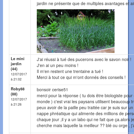
jardin ne présente que de multiples avantages et aide
Le mini
J'ai réussi à tué des pucerons avec le savon noir !
jardin
J'en ai un peu moins !
(44)
Il m'en restent une trentaine a tué !
12/07/2017
Merci à tout ce qui m'ont donnés des conseils !
à 21:02
Roby88
bonsoir cerise51
(88)
merci pour la réponse ( tu dois être biologiste po
12/07/2017
monde ) c'est vrai les paysans utilisent beaucoup tr
à 21:26
peux avoir de la paille peu traitée car je suis sur u
nappe phréatique qui alimente des millions de perso
chaque jour ,il y a un labo qui ne fait que ça.alors 
cherche mais laquelle la meilleur ?? blé ou orge , j'a