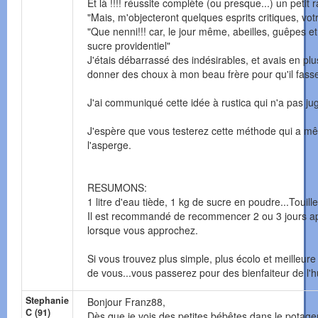
Et là !!!! réussite complète (ou presque...) un petit r
"Mais, m'objecteront quelques esprits critiques, vot
"Que nenni!!! car, le jour même, abeilles, guêpes et
sucre providentiel"
J'étais débarrassé des indésirables, et avais en plus
donner des choux à mon beau frère pour qu'il fasse
J'ai communiqué cette idée à rustica qui n'a pas jugé 
J'espère que vous testerez cette méthode qui a mê
l'asperge.
RESUMONS:
1 litre d'eau tiède, 1 kg de sucre en poudre...Touille
Il est recommandé de recommencer 2 ou 3 jours aprè
lorsque vous approchez.
Si vous trouvez plus simple, plus écolo et meilleure 
de vous...vous passerez pour des bienfaiteur de l'h
Stephanie
Bonjour Franz88,
C (91)
Dès que je vois des petites bébêtes dans le potager,