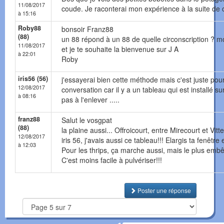
11/08/2017
coude. Je raconterai mon expérience à la suite de ce
à 15:16
Roby88
bonsoir Franz88
(88)
un 88 répond à un 88 de quelle circonscription ? mo
11/08/2017
et je te souhaite la bienvenue sur J A
à 22:01
Roby
iris56 (56)
j'essayerai bien cette méthode mais c'est juste pour 
12/08/2017
conversation car il y a un tableau qui est installé sur 
à 08:16
pas à l'enlever .....
franz88
Salut le vosgpat
(88)
la plaine aussi... Offroicourt, entre Mirecourt et Vitte
12/08/2017
iris 56, j'avais aussi ce tableau!!! Elargis ta fenêtre 
à 12:03
Pour les thrips, ça marche aussi, mais le plus embêtant
C'est moins facile à pulvériser!!!
Poster une réponse