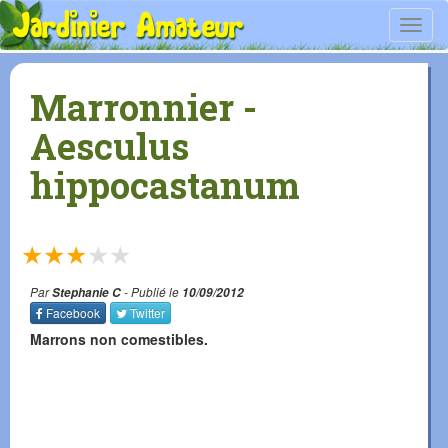
Toggl
navig
Marronnier -
Aesculus
hippocastanum
★
★
★
★
★
Par
Stephanie C
- Publié le
10/09/2012
Facebook
Twitter
Marrons non comestibles.