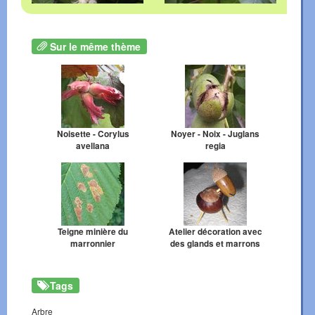
Sur le même thème
Noisette - Corylus
Noyer - Noix - Juglans
avellana
regia
Teigne minière du
Atelier décoration avec
marronnier
des glands et marrons
Tags
Arbre