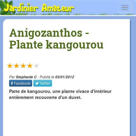
Toggl
navig
Anigozanthos -
Plante kangourou
★
★
★
★
★
Par
Stephanie C
- Publié le
03/01/2012
Facebook
Twitter
Patte de kangourou, une plante vivace d'intérieur
entièrement recouverte d'un duvet.