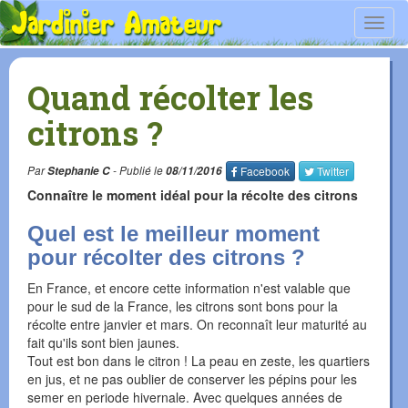
Toggl
navig
Quand récolter les
citrons ?
Par
Stephanie C
- Publié le
08/11/2016
Facebook
Twitter
Connaître le moment idéal pour la récolte des citrons
Quel est le meilleur moment
pour récolter des citrons ?
En France, et encore cette information n'est valable que
pour le sud de la France, les citrons sont bons pour la
récolte entre janvier et mars. On reconnaît leur maturité au
fait qu'ils sont bien jaunes.
Tout est bon dans le citron ! La peau en zeste, les quartiers
en jus, et ne pas oublier de conserver les pépins pour les
semer en periode hivernale. Avec quelques années de