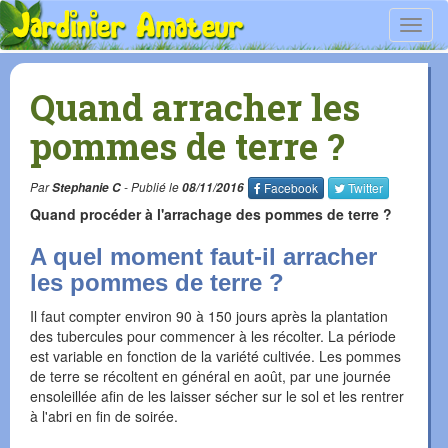
Toggl
navig
Quand arracher les
pommes de terre ?
Par
Stephanie C
- Publié le
08/11/2016
Facebook
Twitter
Quand procéder à l'arrachage des pommes de terre ?
A quel moment faut-il arracher
les pommes de terre ?
Il faut compter environ 90 à 150 jours après la plantation
des tubercules pour commencer à les récolter. La période
est variable en fonction de la variété cultivée. Les pommes
de terre se récoltent en général en août, par une journée
ensoleillée afin de les laisser sécher sur le sol et les rentrer
à l'abri en fin de soirée.