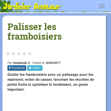
Toggl
navig
Palisser les
framboisiers
★
★
★
★
★
Par
Stephanie C
- Publié le
19/04/2017
Facebook
Twitter
Guider les framboisiers avec un palissage pour les
maintenir, éviter de casser, favoriser les récoltes de
petits fruits et optimiser le rendement, un geste
important.