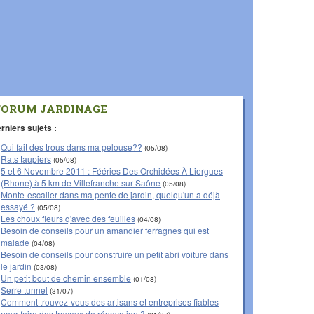
FORUM JARDINAGE
rniers sujets :
Qui fait des trous dans ma pelouse??
(05/08)
Rats taupiers
(05/08)
5 et 6 Novembre 2011 : Fééries Des Orchidées À Liergues
(Rhone) à 5 km de Villefranche sur Saône
(05/08)
Monte-escalier dans ma pente de jardin, quelqu'un a déjà
essayé ?
(05/08)
Les choux fleurs q'avec des feuilles
(04/08)
Besoin de conseils pour un amandier ferragnes qui est
malade
(04/08)
Besoin de conseils pour construire un petit abri voiture dans
le jardin
(03/08)
Un petit bout de chemin ensemble
(01/08)
Serre tunnel
(31/07)
Comment trouvez-vous des artisans et entreprises fiables
pour faire des travaux de rénovation ?