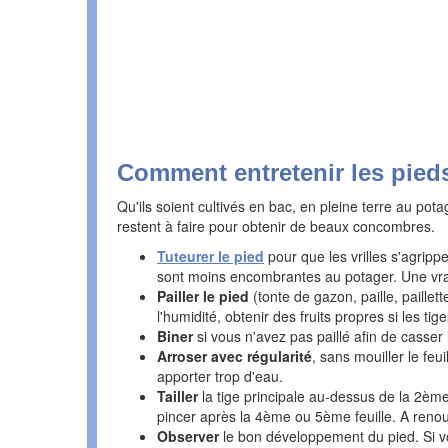
Comment entretenir les pied
Qu'ils soient cultivés en bac, en pleine terre au po
restent à faire pour obtenir de beaux concombres.
Tuteurer le pied
pour que les vrilles s'agrippe
sont moins encombrantes au potager. Une vrai
P
ailler le pied
(tonte de gazon, paille, paillet
l'humidité, obtenir des fruits propres si les ti
Biner
si vous n'avez pas paillé afin de casser 
Arroser avec régularité
, sans mouiller le feu
apporter trop d'eau.
Tailler
la tige principale au-dessus de la 2ème 
pincer après la 4ème ou 5ème feuille. A renou
Observer
le bon développement du pied. Si vou