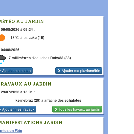
MÉTÉO AU JARDIN
e
06/08/2026 à 09:24
:
18°C chez
Luke (15)
e
04/08/2026
:
7 millimètres
d'eau chez
Roby88 (88)
Ajouter ma météo
Ajouter ma pluviométrie
TRAVAUX AU JARDIN
e
29/07/2026 à 15:01
:
kernébraz (29)
a arraché des
échalotes
.
Ajouter mes travaux
Tous les travaux
au jardin
MANIFESTATIONS JARDIN
antes en Fête