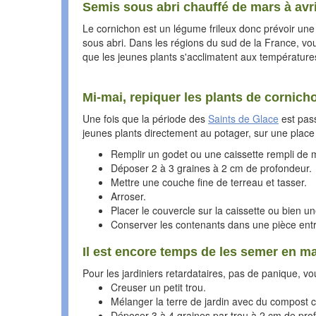
Semis sous abri chauffé de mars à avri
Le cornichon est un légume frileux donc prévoir une
sous abri. Dans les régions du sud de la France, vou
que les jeunes plants s'acclimatent aux température
Mi-mai, repiquer les plants de cornich
Une fois que la période des
Saints de Glace
est pass
jeunes plants directement au potager, sur une place 
Remplir un godet ou une caissette rempli de m
Déposer 2 à 3 graines à 2 cm de profondeur.
Mettre une couche fine de terreau et tasser.
Arroser.
Placer le couvercle sur la caissette ou bien un
Conserver les contenants dans une pièce entr
Il est encore temps de les semer en mai,
Pour les jardiniers retardataires, pas de panique, 
Creuser un petit trou.
Mélanger la terre de jardin avec du compost 
Déposer 3 à 4 graines par trou à 2 cm de prof