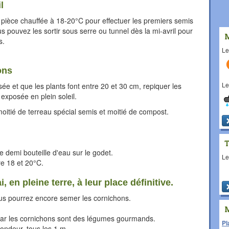
l
 pièce chauffée à 18-20°C pour effectuer les premiers semis
s pouvez les sortir sous serre ou tunnel dès la mi-avril pour
s.
L
ons
L
ée et que les plants font entre 20 et 30 cm, repiquer les
exposée en plein soleil.
oitié de terreau spécial semis et moitié de compost.
e demi bouteille d'eau sur le godet.
L
e 18 et 20°C.
 en pleine terre, à leur place définitive.
vous pourrez encore semer les cornichons.
car les cornichons sont des légumes gourmands.
Pl
ondeur, tous les 1 m.