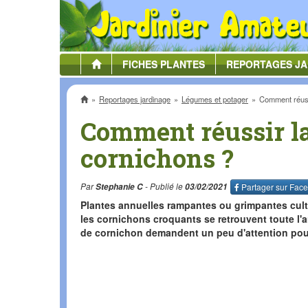
FICHES
PLANTES
REPORTAGES
JA
Accueil
Reportages jardinage
Légumes et potager
Comment réussi
Comment réussir la
cornichons ?
Par
Stephanie C
- Publié le
03/02/2021
Partager sur
Face
Plantes annuelles rampantes ou grimpantes cul
les cornichons croquants se retrouvent toute l'a
de cornichon demandent un peu d'attention pour 