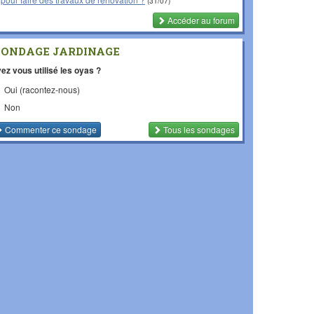
(31/07)
Accéder au forum
SONDAGE JARDINAGE
ez vous utilisé les oyas ?
Oui (racontez-nous)
Non
Commenter
ce sondage
Tous les sondages