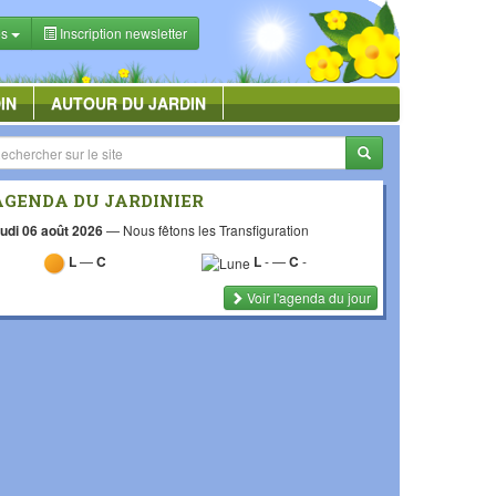
es
Inscription newsletter
IN
AUTOUR DU JARDIN
AGENDA DU JARDINIER
udi 06 août 2026
—
Nous fêtons les Transfiguration
L
—
C
L
-
—
C
-
Voir l'agenda du jour