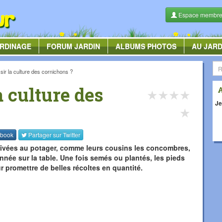
Espace membr
RDINAGE
FORUM
JARDIN
ALBUMS
PHOTOS
AU JARD
r la culture des cornichons ?
 culture des
★
★
★
★
Je
★
book
Partager sur
Twitter
tivées au potager, comme leurs cousins les concombres,
nnée sur la table. Une fois semés ou plantés, les pieds
promettre de belles récoltes en quantité.