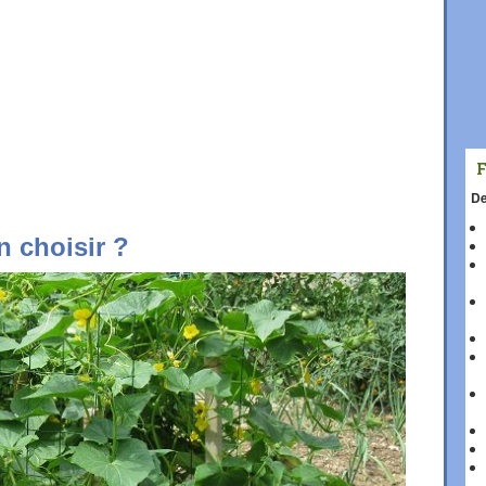
De
n choisir ?