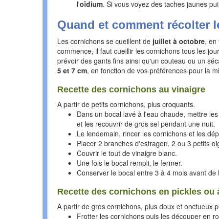
l'
oïdium
. Si vous voyez des taches jaunes puis
Quand et comment récolter l
Les cornichons se cueillent de
juillet à octobre
, en
commence, il faut cueillir les cornichons tous les jou
prévoir des gants fins ainsi qu'un couteau ou un séca
5 et 7 cm
, en fonction de vos préférences pour la m
Recette des cornichons au vinaigre
A partir de petits cornichons, plus croquants.
Dans un bocal lavé à l'eau chaude, mettre les 
et les recouvrir de gros sel pendant une nuit.
Le lendemain, rincer les cornichons et les dép
Placer 2 branches d'estragon, 2 ou 3 petits oi
Couvrir le tout de vinaigre blanc.
Une fois le bocal rempli, le fermer.
Conserver le bocal entre 3 à 4 mois avant de l'
Recette des cornichons en pickles ou à
A partir de gros cornichons, plus doux et onctueux p
Frotter les cornichons puis les découper en r