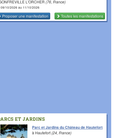
 GONFREVILLE L'ORCHER
(76, France)
 09/10/2026 au 11/10/2026
Proposer une manifestation
Toutes les manifestations
PARCS ET JARDINS
Parc et Jardins du Château de Hautefort
à Hautefort
(24, France)