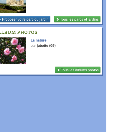
Proposer votre parc ou jardin
Tous les parcs et jardins
ALBUM PHOTOS
La nature
par
jubette (09)
Tous les albums photos