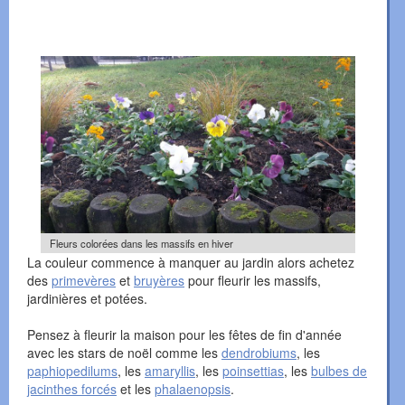
Fleurs colorées dans les massifs en hiver
La couleur commence à manquer au jardin alors achetez
des
primevères
et
bruyères
pour fleurir les massifs,
jardinières et potées.
Pensez à fleurir la maison pour les fêtes de fin d'année
avec les stars de noël comme les
dendrobiums
, les
paphiopedilums
, les
amaryllis
, les
poinsettias
, les
bulbes de
jacinthes forcés
et les
phalaenopsis
.