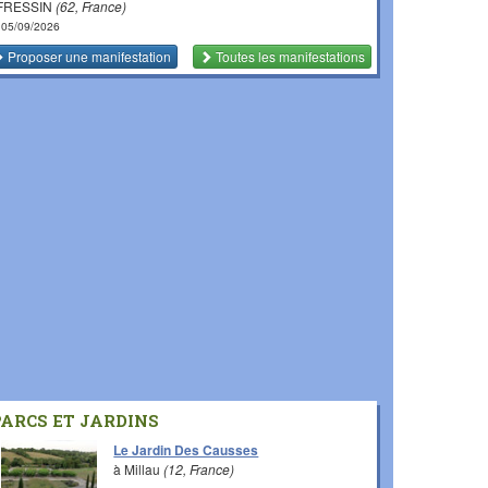
 FRESSIN
(62, France)
 05/09/2026
Proposer une manifestation
Toutes les manifestations
PARCS ET JARDINS
Le Jardin Des Causses
à Millau
(12, France)