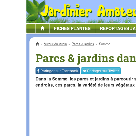
FICHES
PLANTES
REPORTAGES
JA
Accueil
Autour du jardin
Parcs & jardins
Somme
Parcs & jardins da
Partager sur
Facebook
Partager sur
Twitter
Dans la Somme, les parcs et jardins à parcourir 
endroits, ces parcs, la variété de leurs végétaux 