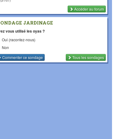
(31/07)
Accéder au forum
SONDAGE JARDINAGE
ez vous utilisé les oyas ?
Oui (racontez-nous)
Non
Commenter
ce sondage
Tous les sondages