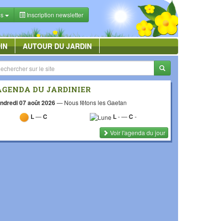
es
Inscription newsletter
IN
AUTOUR DU JARDIN
AGENDA DU JARDINIER
ndredi 07 août 2026
—
Nous fêtons les Gaetan
L
—
C
L
-
—
C
-
Voir l'agenda du jour