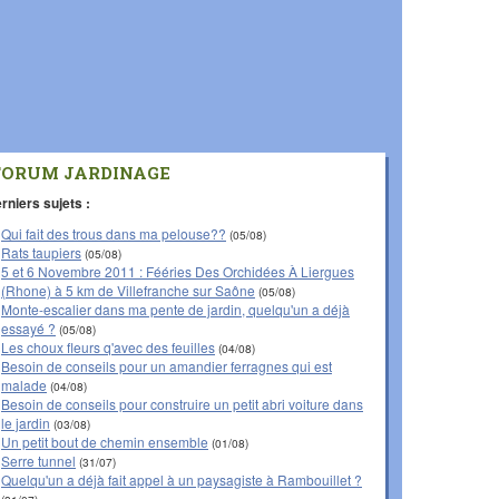
FORUM JARDINAGE
rniers sujets :
Qui fait des trous dans ma pelouse??
(05/08)
Rats taupiers
(05/08)
5 et 6 Novembre 2011 : Fééries Des Orchidées À Liergues
(Rhone) à 5 km de Villefranche sur Saône
(05/08)
Monte-escalier dans ma pente de jardin, quelqu'un a déjà
essayé ?
(05/08)
Les choux fleurs q'avec des feuilles
(04/08)
Besoin de conseils pour un amandier ferragnes qui est
malade
(04/08)
Besoin de conseils pour construire un petit abri voiture dans
le jardin
(03/08)
Un petit bout de chemin ensemble
(01/08)
Serre tunnel
(31/07)
Quelqu'un a déjà fait appel à un paysagiste à Rambouillet ?