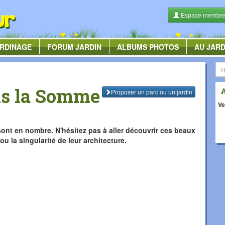
Espace membr
RDINAGE
FORUM
JARDIN
ALBUMS
PHOTOS
AU JARD
ns la Somme
Proposer
un parc ou
un jardin
Ve
sont en nombre. N'hésitez pas à aller découvrir ces beaux
ou la singularité de leur architecture.