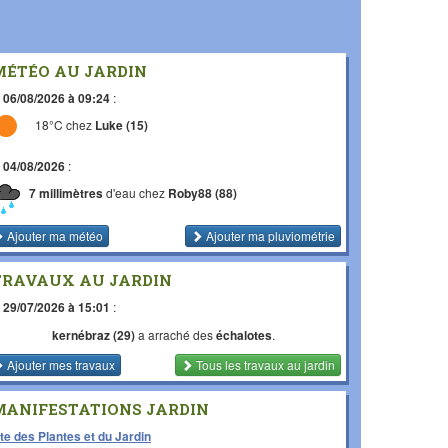
MÉTÉO AU JARDIN
e
06/08/2026 à 09:24
:
18°C chez
Luke (15)
e
04/08/2026
:
7 millimètres
d'eau chez
Roby88 (88)
Ajouter ma météo
Ajouter ma pluviométrie
TRAVAUX AU JARDIN
e
29/07/2026 à 15:01
:
kernébraz (29)
a arraché des
échalotes
.
Ajouter mes travaux
Tous les travaux
au jardin
MANIFESTATIONS JARDIN
te des Plantes et du Jardin