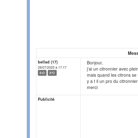
Mess
bellad (17)
Bonjour,
29/07/2025 à 17:17
j'ai un citronnier avec plei
0
0
mais quand les citrons se 
y a t il un pro du citronni
merci
Publicité