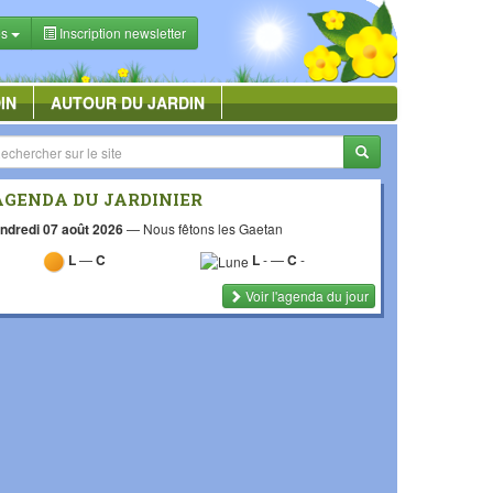
es
Inscription newsletter
IN
AUTOUR DU JARDIN
AGENDA DU JARDINIER
ndredi 07 août 2026
—
Nous fêtons les Gaetan
L
—
C
L
-
—
C
-
Voir l'agenda du jour