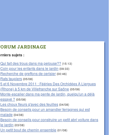
FORUM JARDINAGE
rniers sujets :
Qui fait des trous dans ma pelouse??
(15:13)
Coin pour les enfants dans le jardin
(09:33)
Recherche de greffons de cerisier
(00:46)
Rats taupiers
(05/08)
5 et 6 Novembre 2011 : Fééries Des Orchidées À Liergues
(Rhone) à 5 km de Villefranche sur Saône
(05/08)
Monte-escalier dans ma pente de jardin, quelqu'un a déjà
essayé ?
(05/08)
Les choux fleurs q'avec des feuilles
(04/08)
Besoin de conseils pour un amandier ferragnes qui est
malade
(04/08)
Besoin de conseils pour construire un petit abri voiture dans
le jardin
(03/08)
Un petit bout de chemin ensemble
(01/08)