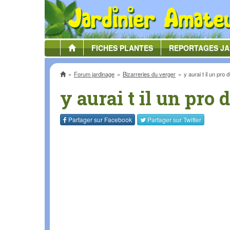
FICHES
PLANTES
REPORTAGES
JA
Accueil
Forum jardinage
Bizarreries du verger
y aurai t il un pro 
y aurai t il un pro 
Partager sur
Facebook
Partager sur
Twitter