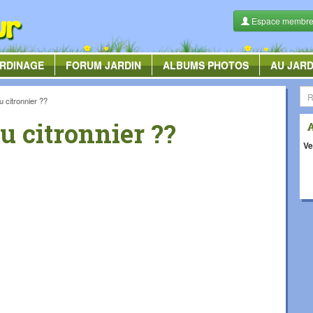
Espace membr
RDINAGE
FORUM
JARDIN
ALBUMS
PHOTOS
AU JARD
du citronnier ??
du citronnier ??
Ve