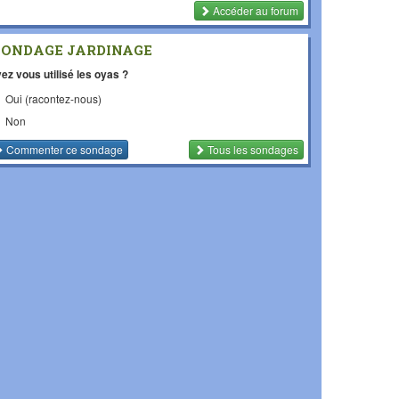
Accéder au forum
SONDAGE JARDINAGE
ez vous utilisé les oyas ?
Oui (racontez-nous)
Non
Commenter
ce sondage
Tous les sondages