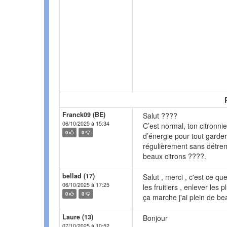
Franck09 (BE)
Salut ????
06/10/2025 à 15:34
C’est normal, ton citronnie
0
0
d’énergie pour tout garde
régulièrement sans détremp
beaux citrons ????.
bellad (17)
Salut , merci , c'est ce que
06/10/2025 à 17:25
les fruitiers , enlever les
0
0
ça marche j'ai plein de be
Laure (13)
Bonjour
07/10/2025 à 10:52