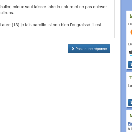
culier, mieux vaut laisser faire la nature et ne pas enlever
citrons.
L
ure (13) je fais pareille ,si non bien l'engraissé ,il est
L
Poster une réponse
L
Fê
à