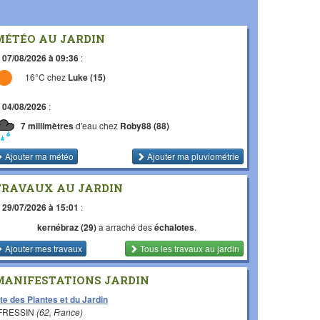
MÉTÉO AU JARDIN
e
07/08/2026 à 09:36
:
16°C chez
Luke (15)
e
04/08/2026
:
7 millimètres
d'eau chez
Roby88 (88)
Ajouter ma météo
Ajouter ma pluviométrie
TRAVAUX AU JARDIN
e
29/07/2026 à 15:01
:
kernébraz (29)
a arraché des
échalotes
.
Ajouter mes travaux
Tous les travaux
au jardin
MANIFESTATIONS JARDIN
te des Plantes et du Jardin
 FRESSIN
(62, France)