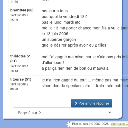
11:50
brey1944 (86)
bonjour a tous
14/11/2009 à
pourquoi le vendredi 13?
15:09
pas le lundi mardi etc
moi le 13 ma porter chance mon fils a vu le jour
le 13 juin 2006
un superbe garçon
que je désirer après avoir eu 2 filles
thiblotes 51
moi j'ai gagné ma mise ,car je n'aie pas pris le
(51)
d'aller jouer!
14/11/2009 à
a par ça rien rien de bon ou mauvais.
18:13
titourse (51)
je n'ai rien gagné du tout ... même pas ma mise
16/11/2009 à
sinon rien de spectaculaire ... train-train habitue
08:28
Poster une réponse
Plan du site
|
© 2002-2026
|
Stéphanie C