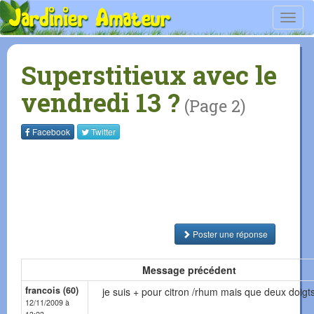
Toggl
navig
Superstitieux avec le
vendredi 13 ?
(Page 2)
Facebook
Twitter
Poster une réponse
Message précédent
francois (60)
je suis + pour citron /rhum mais que deux doigts
12/11/2009 à