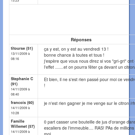
13:23
Réponses
titourse (51)
ça y est, on y est au vendredi 13 !
13/11/2009 à
bonne chance à toutes et tous !
08:16
j'espère que vous nous direz si vos "gri-gri" ont
l'effet .......et on pourra fêter ça devant un citr
Stephanie C
Et bien, il ne s'est rien passé pour moi ce vend
(91)
!
14/11/2009 à
08:40
francois (60)
je n'est rien gagner je me venge sur le citron /r
14/11/2009 à
10:28
Famille
0 part casser une bouteille de jus d'orange dans
Willemet (57)
escaliers de l'immeuble.... RAS! PAs de millions
14/11/2009 à
moi.