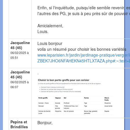
Enfin, si l'inquiétude, puisqu'elle semble revenir, es
l'autres des PG, je suis à peu près sûr de pouvoi
Amicialement,
Louis.
Jacqueline
Louis bonjour
45 (45)
voila un résumé pour choisir les bonnes variétés
06/02/2025 à
www.leparisien.fr/jardin/jardinage-pratique/verger/
05:51
ZBEK7JHO6NFAHEKN45HTLXTAZA.php#:~:text=L
Jacqueline
.
45 (45)
06/02/2025 à
06:07
Pepins et
Bonjour,
Brindilles