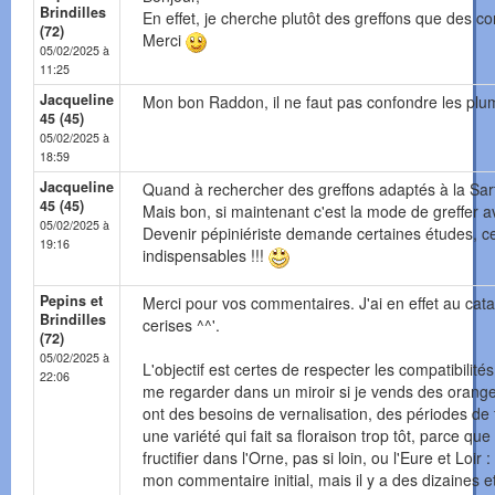
Brindilles
En effet, je cherche plutôt des greffons que des con
(72)
Merci
05/02/2025 à
11:25
Jacqueline
Mon bon Raddon, il ne faut pas confondre les plumes
45 (45)
05/02/2025 à
18:59
Jacqueline
Quand à rechercher des greffons adaptés à la Sart
45 (45)
Mais bon, si maintenant c'est la mode de greffer a
05/02/2025 à
Devenir pépiniériste demande certaines études, ce
19:16
indispensables !!!
Pepins et
Merci pour vos commentaires. J'ai en effet au cata
Brindilles
cerises ^^'.
(72)
05/02/2025 à
L'objectif est certes de respecter les compatibilit
22:06
me regarder dans un miroir si je vends des orange
ont des besoins de vernalisation, des périodes de 
une variété qui fait sa floraison trop tôt, parce q
fructifier dans l'Orne, pas si loin, ou l'Eure et Loi
mon commentaire initial, mais il y a des dizaines e