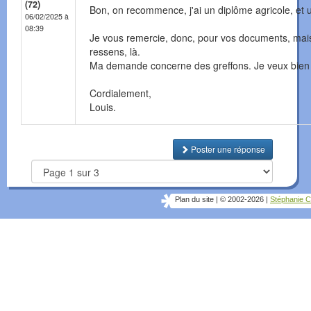
(72)
Bon, on recommence, j'ai un diplôme agricole, et u
06/02/2025 à
08:39
Je vous remercie, donc, pour vos documents, mais 
ressens, là.
Ma demande concerne des greffons. Je veux bien r
Cordialement,
Louis.
Poster une réponse
Plan du site
|
© 2002-2026
|
Stéphanie C