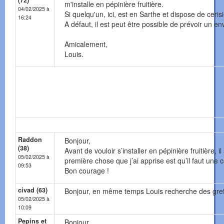
(72)
m'installe en pépinière fruitière.
04/02/2025 à
Si quelqu'un, ici, est en Sarthe et dispose de ceris
16:24
A défaut, il est peut être possible de prévoir un en
Amicalement,
Louis.
Raddon
Bonjour,
(38)
Avant de vouloir s’installer en pépinière fruitière, 
05/02/2025 à
première chose que j’ai apprise est qu’il faut une 
09:53
Bon courage !
civad (63)
Bonjour, en même temps Louis recherche des gref
05/02/2025 à
10:09
Pepins et
Bonjour,