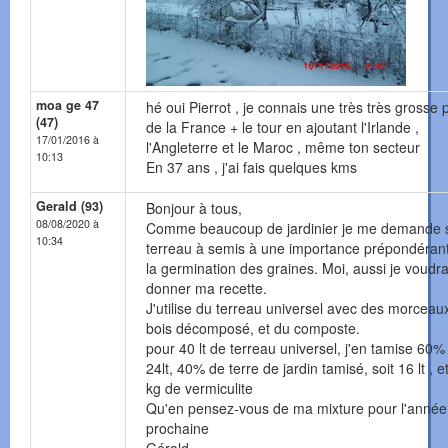
moa ge 47
hé oui Pierrot , je connais une très très grosse p
(47)
de la France + le tour en ajoutant l'Irlande ,
17/01/2016 à
l'Angleterre et le Maroc , même ton secteur
10:13
En 37 ans , j'ai fais quelques kms
Gerald (93)
Bonjour à tous,
08/08/2020 à
Comme beaucoup de jardinier je me demande s
10:34
terreau à semis à une importance prépondéran
la germination des graines. Moi, aussi je voudra
donner ma recette.
J'utilise du terreau universel avec des morceau
bois décomposé, et du composte.
pour 40 lt de terreau universel, j'en tamise 60% 
24lt, 40% de terre de jardin tamisé, soit 16 lt , et
kg de vermiculite
Qu'en pensez-vous de ma mixture pour l'année
prochaine