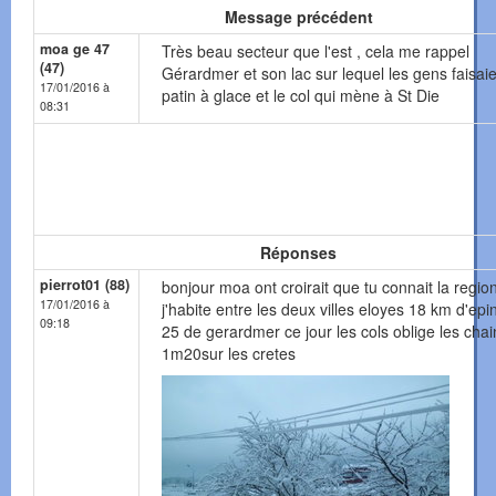
Message précédent
moa ge 47
Très beau secteur que l'est , cela me rappel
(47)
Gérardmer et son lac sur lequel les gens faisai
17/01/2016 à
patin à glace et le col qui mène à St Die
08:31
Réponses
pierrot01 (88)
bonjour moa ont croirait que tu connait la regio
17/01/2016 à
j'habite entre les deux villes eloyes 18 km d'epin
09:18
25 de gerardmer ce jour les cols oblige les cha
1m20sur les cretes