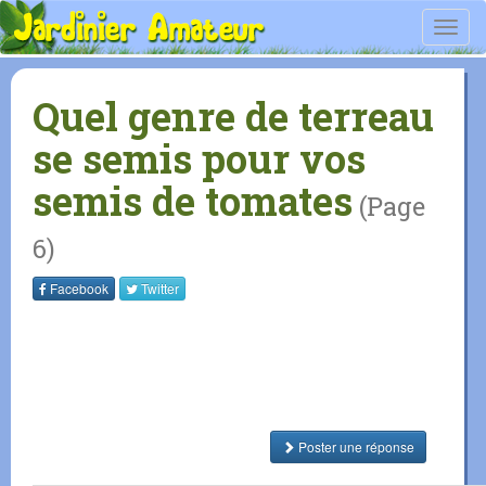
Toggl
navig
Quel genre de terreau
se semis pour vos
semis de tomates
(Page
6)
Facebook
Twitter
Poster une réponse