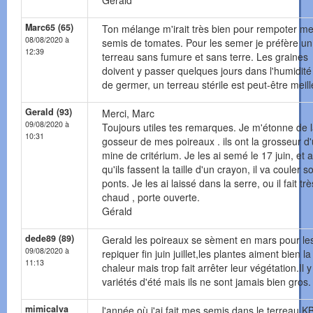
Gérald
Marc65 (65)
Ton mélange m'irait très bien pour rempoter m
08/08/2020 à
semis de tomates. Pour les semer je préfère un
12:39
terreau sans fumure et sans terre. Les graines
doivent y passer quelques jours dans l'humidité
de germer, un terreau stérile est peut-être meill
Gerald (93)
Merci, Marc
09/08/2020 à
Toujours utiles tes remarques. Je m'étonne de 
10:31
gosseur de mes poireaux . ils ont la grosseur d
mine de critérium. Je les ai semé le 17 juin, et 
qu'ils fassent la taille d'un crayon, il va couler s
ponts. Je les ai laissé dans la serre, ou il fait trè
chaud , porte ouverte.
Gérald
dede89 (89)
Gerald les poireaux se sèment en mars pour le
09/08/2020 à
repiquer fin juin juillet,les plantes aiment bien la
11:13
chaleur mais trop fait arrêter leur végétation.Il 
variétés d'été mais ils ne sont jamais bien gros.
mimicalva
l'année où j'ai fait mes semis dans le terreau K