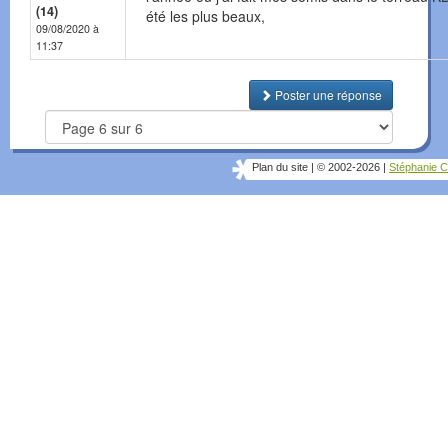
(14)
été les plus beaux,
09/08/2020 à
11:37
Poster une réponse
Plan du site
|
© 2002-2026
|
Stéphanie C