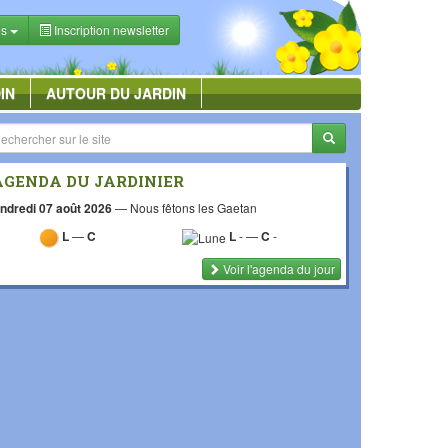
es
Inscription newsletter
IN
AUTOUR DU JARDIN
AGENDA DU JARDINIER
ndredi 07 août 2026
—
Nous fêtons les Gaetan
L
—
C
L
-
—
C
-
Voir l'agenda du jour