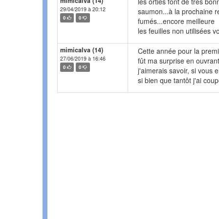
mimicalva (14)
les orties font de très bon
29/04/2019 à 20:12
saumon...à la prochaine 
0
0
fumés...encore meilleure
les feuilles non utilisées 
mimicalva (14)
Cette année pour la premièr
27/06/2019 à 16:46
fût ma surprise en ouvrant
0
0
j'aimerais savoir, si vous
si bien que tantôt j'ai co