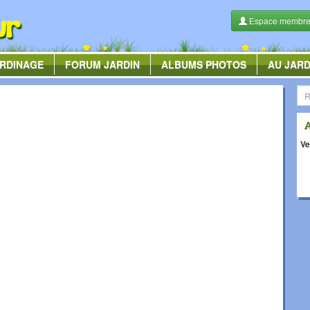
Espace membr
RDINAGE
FORUM
JARDIN
ALBUMS
PHOTOS
AU JARD
Ve