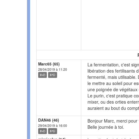
Marc65 (65)
La fermentation, c'est sig
28/04/2019 à 11:20
libération des fertilisants 
0
0
fermenté, mais utilisable.
le mettre au soleil pour e
une poignée de végétaux 
Le purin, c'est pratique 
mixer, ou des orties ent
auraient au bout du compte
DAN46 (46)
Bonjour Marc, merci pour
29/04/2019 à 16:00
Belle journée à toi.
0
0