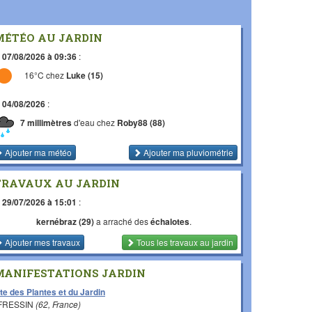
MÉTÉO AU JARDIN
e
07/08/2026 à 09:36
:
16°C chez
Luke (15)
e
04/08/2026
:
7 millimètres
d'eau chez
Roby88 (88)
Ajouter ma météo
Ajouter ma pluviométrie
TRAVAUX AU JARDIN
e
29/07/2026 à 15:01
:
kernébraz (29)
a arraché des
échalotes
.
Ajouter mes travaux
Tous les travaux
au jardin
MANIFESTATIONS JARDIN
te des Plantes et du Jardin
 FRESSIN
(62, France)