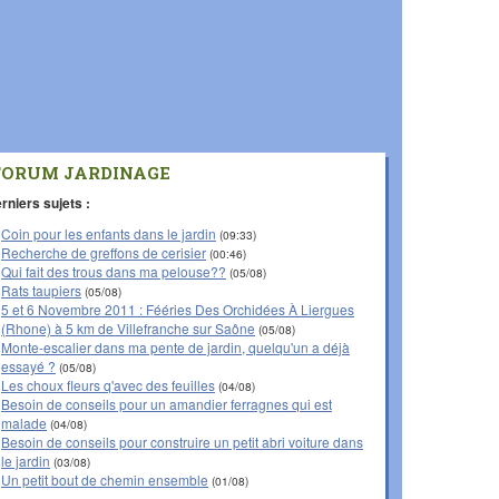
FORUM JARDINAGE
rniers sujets :
Coin pour les enfants dans le jardin
(09:33)
Recherche de greffons de cerisier
(00:46)
Qui fait des trous dans ma pelouse??
(05/08)
Rats taupiers
(05/08)
5 et 6 Novembre 2011 : Fééries Des Orchidées À Liergues
(Rhone) à 5 km de Villefranche sur Saône
(05/08)
Monte-escalier dans ma pente de jardin, quelqu'un a déjà
essayé ?
(05/08)
Les choux fleurs q'avec des feuilles
(04/08)
Besoin de conseils pour un amandier ferragnes qui est
malade
(04/08)
Besoin de conseils pour construire un petit abri voiture dans
le jardin
(03/08)
Un petit bout de chemin ensemble
(01/08)