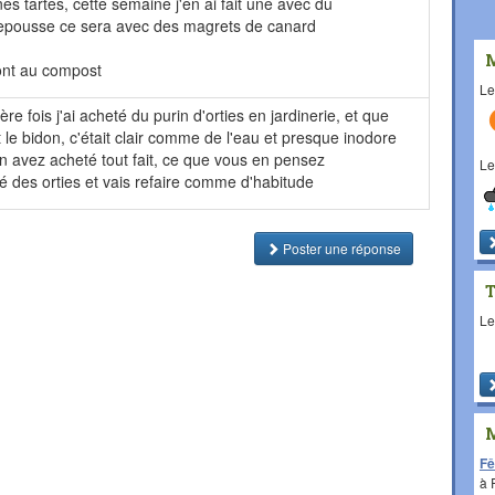
nes tartes, cette semaine j'en ai fait une avec du
repousse ce sera avec des magrets de canard
vont au compost
L
e fois j'ai acheté du purin d'orties en jardinerie, et que
 le bidon, c'était clair comme de l'eau et presque inodore
 en avez acheté tout fait, ce que vous en pensez
L
upé des orties et vais refaire comme d'habitude
Poster une réponse
L
Fê
à