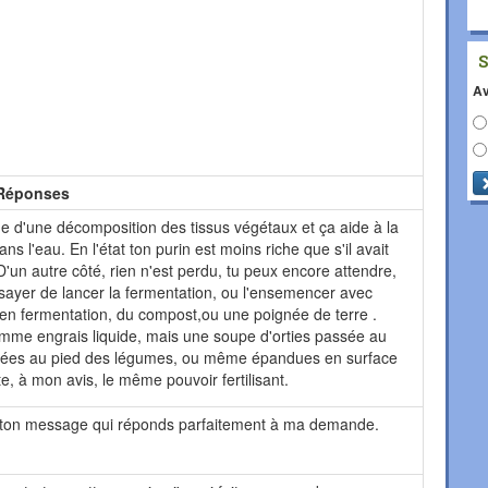
Av
Réponses
ne d'une décomposition des tissus végétaux et ça aide à la
dans l'eau. En l'état ton purin est moins riche que s'il avait
 D'un autre côté, rien n'est perdu, tu peux encore attendre,
ssayer de lancer la fermentation, ou l'ensemencer avec
en fermentation, du compost,ou une poignée de terre .
comme engrais liquide, mais une soupe d'orties passée au
errées au pied des légumes, ou même épandues en surface
, à mon avis, le même pouvoir fertilisant.
 ton message qui réponds parfaitement à ma demande.