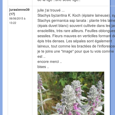
jurasienne39
julie j'ai trouvé ...
(17)
Stachys byzantina K. Koch (épiaire laineuse), s
06/06/2015 à
Stachys germanica ssp lanata : plante très lain
13:22
(épais duvet blanc) souvent cultivée dans les ja
ensoleillés, très rare ailleurs. Feuilles oblongue
sessiles. Fleurs mauves en verticilles formant d
épis très denses. Les sépales sont également
laineux, tout comme les bractées de l'infloresce
je te joins une "image" pour que tu vois comme 
est ..
encore merci ..
bises ..