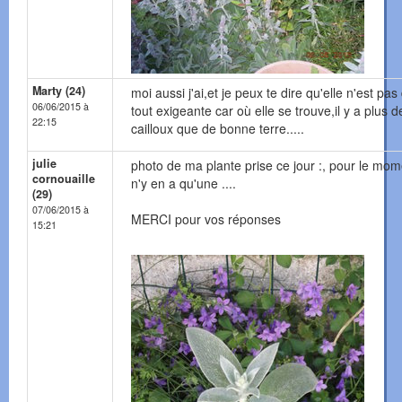
Marty (24)
moi aussi j'ai,et je peux te dire qu'elle n'est pas
06/06/2015 à
tout exigeante car où elle se trouve,il y a plus d
22:15
cailloux que de bonne terre.....
julie
photo de ma plante prise ce jour :, pour le mome
cornouaille
n'y en a qu'une ....
(29)
07/06/2015 à
MERCI pour vos réponses
15:21