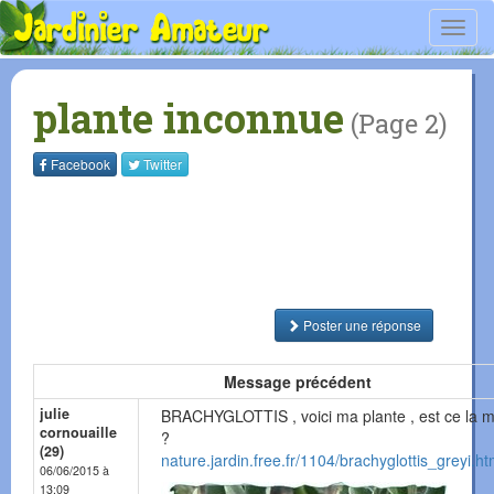
Toggl
navig
plante inconnue
(Page 2)
Facebook
Twitter
Poster une réponse
Message précédent
julie
BRACHYGLOTTIS , voici ma plante , est ce la
cornouaille
?
(29)
nature.jardin.free.fr/1104/brachyglottis_greyi.ht
06/06/2015 à
13:09