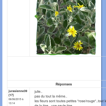
Réponses
jurasienne39
julie..
(17)
pas du tout la même..
06/06/2015 à
les fleurs sont toutes petites "rose/rouge"..tout 
13:14
de la tige ..une seule tige..