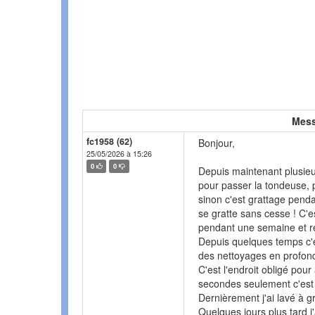
Mess
fc1958 (62)
Bonjour,
25/05/2026 à 15:26
0
0
Depuis maintenant plusieurs
pour passer la tondeuse, 
sinon c'est grattage penda
se gratte sans cesse ! C'es
pendant une semaine et r
Depuis quelques temps c'e
des nettoyages en profon
C'est l'endroit obligé pour
secondes seulement c'est
Dernièrement j'ai lavé à g
Quelques jours plus tard j'