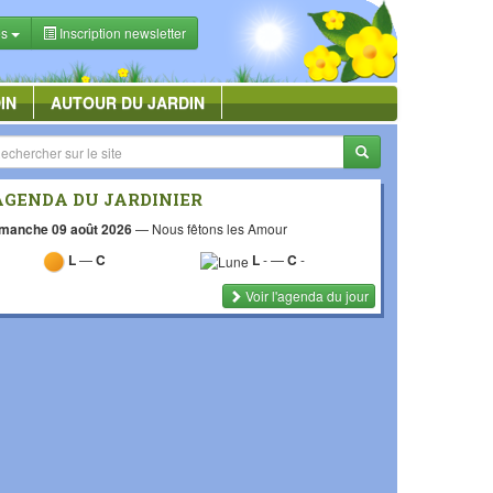
es
Inscription newsletter
IN
AUTOUR DU JARDIN
AGENDA DU JARDINIER
manche 09 août 2026
—
Nous fêtons les Amour
L
—
C
L
-
—
C
-
Voir l'agenda du jour