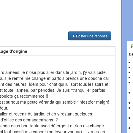
Poster une réponse
age d'origine
De
 années, je n'ose plus aller dans le jardin, j'y vais juste
puis je rentre me change et parfois prends une douche car
nt des heures. Idem pour chat qui lui sort tous les soirs et
t toute l'année, par périodes. Je suis "tranquille" parfois
ebelote ça recommence !!
st surtout ma petite véranda qui semble "infestée" malgré
deur.
 aller et revenir du jardin, et en y restant quelques
 d'office des démangeaisons !?
rande eaux bouillante avec détergent et rien n'a changé.
ai tout passé à la vapeur (nettoyeur vapeur), il y a eu un