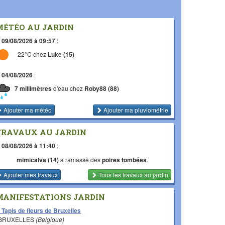
MÉTÉO AU JARDIN
e
09/08/2026 à 09:57
:
22°C chez
Luke (15)
e
04/08/2026
:
7 millimètres
d'eau chez
Roby88 (88)
Ajouter ma météo
Ajouter ma pluviométrie
TRAVAUX AU JARDIN
e
08/08/2026 à 11:40
:
mimicalva (14)
a ramassé des
poires tombées
.
Ajouter mes travaux
Tous les travaux
au jardin
MANIFESTATIONS JARDIN
 Tapis de fleurs de Bruxelles
 BRUXELLES
(Belgique)