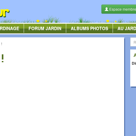
Espace membr
RDINAGE
FORUM
JARDIN
ALBUMS
PHOTOS
AU JARD
 !
!
Di