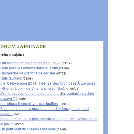
FORUM JARDINAGE
rniers sujets :
Qui fait des trous dans ma pelouse??
(09:14)
Coin pour les enfants dans le jardin
(07/08)
Recherche de greffons de cerisier
(07/08)
Rats taupiers
(05/08)
5 et 6 Novembre 2011 : Fééries Des Orchidées À Liergues
(Rhone) à 5 km de Villefranche sur Saône
(05/08)
Monte-escalier dans ma pente de jardin, quelqu'un a déjà
essayé ?
(05/08)
Les choux fleurs q'avec des feuilles
(04/08)
Besoin de conseils pour un amandier ferragnes qui est
malade
(04/08)
Besoin de conseils pour construire un petit abri voiture dans
le jardin
(03/08)
Un petit bout de chemin ensemble
(01/08)