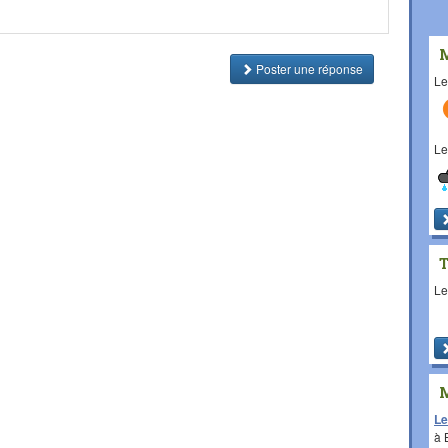
Poster une réponse
L
L
L
Le
à