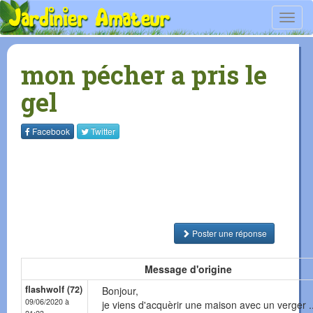
Toggl
navig
mon pécher a pris le
gel
Facebook
Twitter
Poster une réponse
Message d'origine
flashwolf (72)
Bonjour,
09/06/2020 à
je viens d'acquèrir une maison avec un verger .