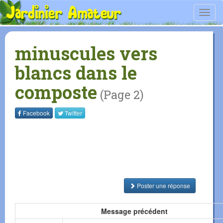
Toggl
navig
minuscules vers
blancs dans le
composte
(Page 2)
Facebook
Twitter
Poster une réponse
Message précédent