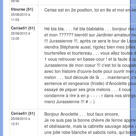
09:56
titourse (51)
Cerise est en 2e position, toi en 8e et moi en 4e 
25/08/2010 à
11:03
Cerise51 (51)
Hé bla bla. . . . hé bla blablabla . . . bonjour ma
25/08/2010 à
et mon ?????? bientôt sur Jardinier-amateur ma
12:05
!!! Jurassienne !!!, après ce sera le tour de Lep
viendra Stéphanie aussi, rigolez bien mes jolies
tourterelles et tourtereau . . . vous allez toutes
1 vous retrouver en basse-cour ! et la faute à q
Jurassienne de mon coeur !!! c'est toi la coupable
avec ton histoire d'ouvre-boite pour ouvrir mon 
melon . . . tout découle de là . . . maintenant, c'e
sentence et vengeance (froide) d'Anoclette pour
essayé de piquer ses gros melons . . . il nous
condamne à rire à en p - - - - r dans nos strings 
merci Jurassienne !!! # :- )
Cerise51 (51)
Bonjour Anoclette . . . tout faux encore,
25/08/2010 à
Je ne suis pas la bonne chèvre de ferme appri
12:31
et obéïssante, mais la cabrette sauvage alpine
une jolie robe blanche et sabots noirs, qui bond