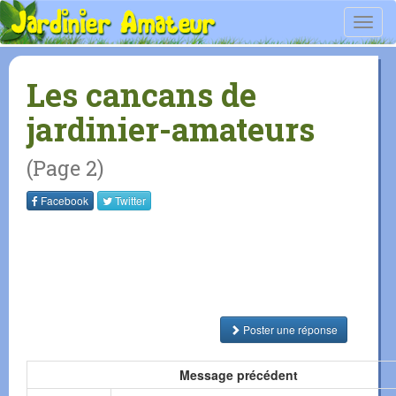
Toggl
navig
Les cancans de
jardinier-amateurs
(Page 2)
Facebook
Twitter
Poster une réponse
Message précédent