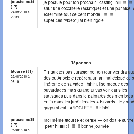
jurasienne39
je postule pour ton prochain "casting" hiiii !!!!!!!!!
(17)
sauf une coccinelle (asiatique) et une punaise "
24/08/2010 à
extermine tout ce petit monde !!!!!!!!!!
22:39
super ces "vidéo" j'ai bien rigolé
Réponses
titourse (51)
T'inquiètes pas Jurasienne, ton tour viendra auss
25/08/2010 à
dès qu'Anoclete repèrera un animal éclopé ce s
08:19
l'héroïne de sa vidéo ! hihihi. Ilse moque des
bavardages mais quand tu vas voir dans les
statisques puis dans le palmarès des membres 
enfin dans les jardiniers les + bavards : le gran
gagnant est : ANOCLETE !!!! hihihi
jurasienne39
moi même titourse et cerise == on doit le suivre
(17)
"peu" hiiiiiiii : !!!!!!!!!! bonne journée
25/08/2010 à