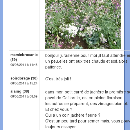
mamiebrocante
bonjour jurasienne,pour moi ,il faut attendre 
(59)
un peu,elles ont eux tres chauds et soif,alors
06/06/2011 à 14:46
patience.
soirdorage (30)
C'est trés joli !
06/06/2011 à 15:24
alaing (38)
dans mon petit carré de jachère la première sé
08/06/2011 à 08:09
pavot de Californie, est en pleine floraison..
les autres se préparent, des zimages bientôt.
Et chez vous ?
Qui a un coin jachère fleurie ?
C'est un peu tard pour semer mais, vous pou
toujours essayer