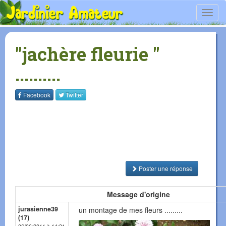
Toggl
navig
"jachère fleurie "
..........
Facebook
Twitter
Poster une réponse
Message d'origine
jurasienne39
un montage de mes fleurs .........
(17)