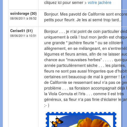
cliquez ici pour semer >
votre jachère
soirdorage (30)
Bonjour. Mes pavotd de Californie sont encore
08/06/2011 à 09:52
petits pour fleurir. Je les ai semé trop tard...
Cerise51 (51)
Bonjour . . . je n'ai point de coin particulier dé
08/06/2011 à 10:51
uniquement à celà ! tout mon jardin est chaq
une grande " jachère fleurie " ou se côtoient
allègrement, en se mélangeant, en s'entremêl
légumes et fleurs amies, afin de ne laisser a
chance aux "mauvaises herbes" . . . . . quoiqu
année particulièrement sèche . . . les plantes, 
fleurs ne sont pas aussi fringantes que d'habi
certaines ont beaucoup de mal à germer ! Le
de Californie se ressemant seul n'a pas ce ge
problème . . . sa floraison accompagnait déjà l
la Viola Cornuta et l'iris . . . comme il est très
généreux, sa fleur n'a pas finie d'éclairer le jar
;- )