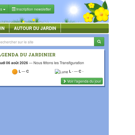
es
Inscription newsletter
IN
AUTOUR DU JARDIN
AGENDA DU JARDINIER
udi 06 août 2026
—
Nous fêtons les Transfiguration
L
—
C
L
-
—
C
-
Voir l'agenda du jour