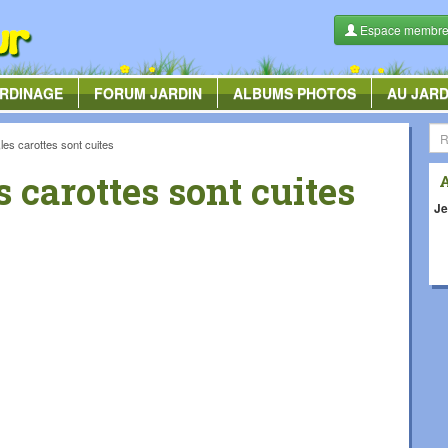
Espace membr
RDINAGE
FORUM
JARDIN
ALBUMS
PHOTOS
AU JARD
,les carottes sont cuites
s carottes sont cuites
Je