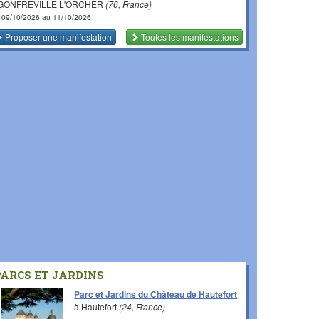
 GONFREVILLE L'ORCHER
(76, France)
 09/10/2026 au 11/10/2026
Proposer une manifestation
Toutes les manifestations
PARCS ET JARDINS
Parc et Jardins du Château de Hautefort
à Hautefort
(24, France)