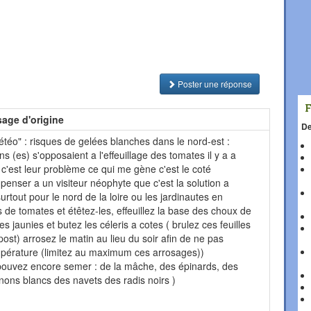
Poster une réponse
age d'origine
De
météo" : risques de gelées blanches dans le nord-est :
s (es) s'opposaient a l'effeuillage des tomates il y a a
fin c'est leur problème ce qui me gène c'est le coté
a penser a un visiteur néophyte que c'est la solution a
surtout pour le nord de la loire ou les jardinautes en
ds de tomates et étêtez-les, effeuillez la base des choux de
es jaunies et butez les céleris a cotes ( brulez ces feuilles
st) arrosez le matin au lieu du soir afin de ne pas
mpérature (limitez au maximum ces arrosages))
 pouvez encore semer : de la mâche, des épinards, des
gnons blancs des navets des radis noirs )