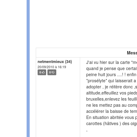
Mess
netmentmieux (34)
J'ai vu hier sur la carte "
20/09/2010 à 16:19
quand je pense que certain
0
0
peine huit jours ....! ! en
*prosélyte* qui laisserait 
adopter , je réitère donc ,
altitude,effeuillez vos pie
bruxelles,enlevez les feuill
ne les mettez pas au compo
accélérer la baisse de te
En situation abritée vous
carottes (hâtives ) des oi
,