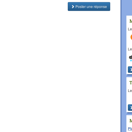
Poster une réponse
L
L
L
Pl