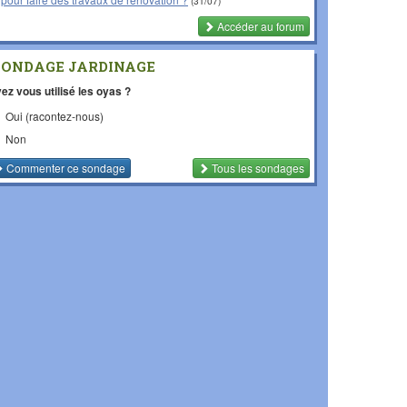
(31/07)
Accéder au forum
SONDAGE JARDINAGE
ez vous utilisé les oyas ?
Oui (racontez-nous)
Non
Commenter
ce sondage
Tous les sondages