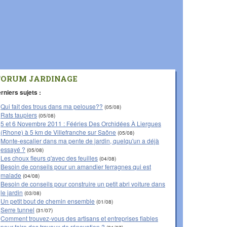
FORUM JARDINAGE
rniers sujets :
Qui fait des trous dans ma pelouse??
(05/08)
Rats taupiers
(05/08)
5 et 6 Novembre 2011 : Fééries Des Orchidées À Liergues
(Rhone) à 5 km de Villefranche sur Saône
(05/08)
Monte-escalier dans ma pente de jardin, quelqu'un a déjà
essayé ?
(05/08)
Les choux fleurs q'avec des feuilles
(04/08)
Besoin de conseils pour un amandier ferragnes qui est
malade
(04/08)
Besoin de conseils pour construire un petit abri voiture dans
le jardin
(03/08)
Un petit bout de chemin ensemble
(01/08)
Serre tunnel
(31/07)
Comment trouvez-vous des artisans et entreprises fiables
pour faire des travaux de rénovation ?