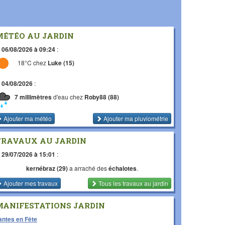
MÉTÉO AU JARDIN
e
06/08/2026 à 09:24
:
18°C chez
Luke (15)
e
04/08/2026
:
7 millimètres
d'eau chez
Roby88 (88)
Ajouter ma météo
Ajouter ma pluviométrie
TRAVAUX AU JARDIN
e
29/07/2026 à 15:01
:
kernébraz (29)
a arraché des
échalotes
.
Ajouter mes travaux
Tous les travaux
au jardin
MANIFESTATIONS JARDIN
antes en Fête