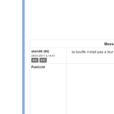
Mess
alain86 (86)
ta bouffe n'etait pas a leur
24/01/2017 à 14:41
0
0
Publicité