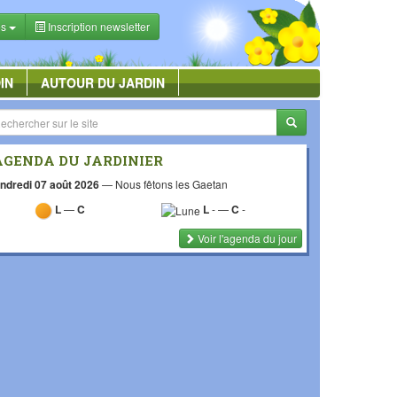
es
Inscription newsletter
IN
AUTOUR DU JARDIN
AGENDA DU JARDINIER
ndredi 07 août 2026
—
Nous fêtons les Gaetan
L
—
C
L
-
—
C
-
Voir l'agenda du jour