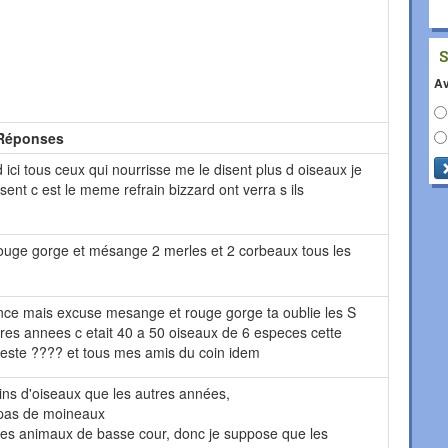
Av
Réponses
d ici tous ceux qui nourrisse me le disent plus d oiseaux je
sent c est le meme refrain bizzard ont verra s ils
rouge gorge et mésange 2 merles et 2 corbeaux tous les
hance mais excuse mesange et rouge gorge ta oublie les S
tres annees c etait 40 a 50 oiseaux de 6 especes cette
reste ???? et tous mes amis du coin idem
oins d'oiseaux que les autres années,
i pas de moineaux
des animaux de basse cour, donc je suppose que les