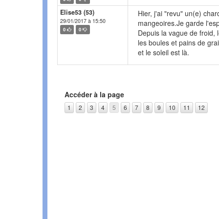
Elise53 (53)
Hier, j'ai "revu" un(e) ch
29/01/2017 à 15:50
mangeoires.Je garde l'esp
0
0
Depuis la vague de froid, l
les boules et pains de gr
et le soleil est là.
Accéder à la page
1
2
3
4
5
6
7
8
9
10
11
12