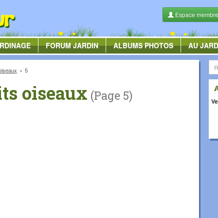
Espace membr
RDINAGE
FORUM
JARDIN
ALBUMS
PHOTOS
AU JARD
 oiseaux
5
its oiseaux
(Page 5)
Ve