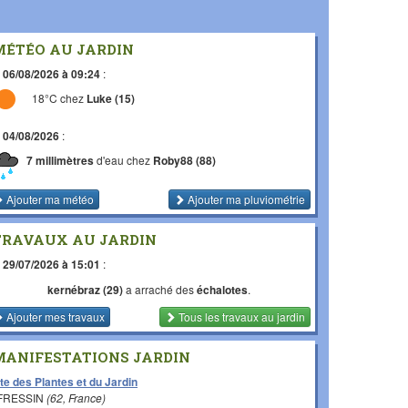
MÉTÉO AU JARDIN
e
06/08/2026 à 09:24
:
18°C chez
Luke (15)
e
04/08/2026
:
7 millimètres
d'eau chez
Roby88 (88)
Ajouter ma météo
Ajouter ma pluviométrie
TRAVAUX AU JARDIN
e
29/07/2026 à 15:01
:
kernébraz (29)
a arraché des
échalotes
.
Ajouter mes travaux
Tous les travaux
au jardin
MANIFESTATIONS JARDIN
te des Plantes et du Jardin
 FRESSIN
(62, France)