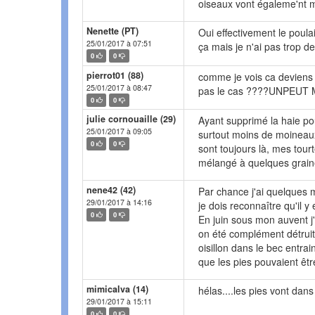
oiseaux vont égaleme'nt 
Nenette (PT)
Oui effectivement le poulai
25/01/2017 à 07:51
ça mais je n'ai pas trop 
0
0
pierrot01 (88)
comme je vois ca deviens g
25/01/2017 à 08:47
pas le cas ????UNPEUT
0
0
julie cornouaille (29)
Ayant supprimé la haie po
25/01/2017 à 09:05
surtout moins de moineaux
0
0
sont toujours là, mes tourte
mélangé à quelques graine
nene42 (42)
Par chance j'ai quelques 
29/01/2017 à 14:16
je dois reconnaître qu'il y
0
0
En juin sous mon auvent j
on été complément détruit
oisillon dans le bec entrai
que les pies pouvaient êt
mimicalva (14)
hélas....les pies vont dans
29/01/2017 à 15:11
0
0