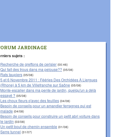
FORUM JARDINAGE
rniers sujets :
Recherche de greffons de cerisier
(00:46)
Qui fait des trous dans ma pelouse??
(05/08)
Rats taupiers
(05/08)
5 et 6 Novembre 2011 : Fééries Des Orchidées À Liergues
(Rhone) à 5 km de Villefranche sur Saône
(05/08)
Monte-escalier dans ma pente de jardin, quelqu'un a déjà
essayé ?
(05/08)
Les choux fleurs q'avec des feuilles
(04/08)
Besoin de conseils pour un amandier ferragnes qui est
malade
(04/08)
Besoin de conseils pour construire un petit abri voiture dans
le jardin
(03/08)
Un petit bout de chemin ensemble
(01/08)
Serre tunnel
(31/07)