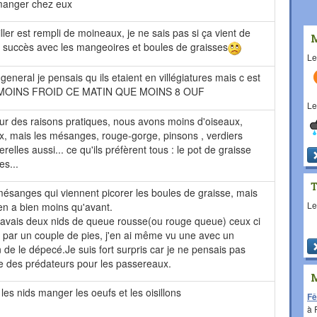
manger chez eux
ller est rempli de moineaux, je ne sais pas si ça vient de
de succès avec les mangeoires et boules de graisses
L
eneral je pensais qu ils etaient en villégiatures mais c est
 MOINS FROID CE MATIN QUE MOINS 8 OUF
L
ur des raisons pratiques, nous avons moins d'oiseaux,
, mais les mésanges, rouge-gorge, pinsons , verdiers
relles aussi... ce qu'ils préfèrent tous : le pot de graisse
s...
mésanges qui viennent picorer les boules de graisse, mais
L
 en a bien moins qu'avant.
'avais deux nids de queue rousse(ou rouge queue) ceux ci
 par un couple de pies, j'en ai même vu une avec un
n de le dépecé.Je suis fort surpris car je ne pensais pas
re des prédateurs pour les passereaux.
 les nids manger les oeufs et les oisillons
Fê
à