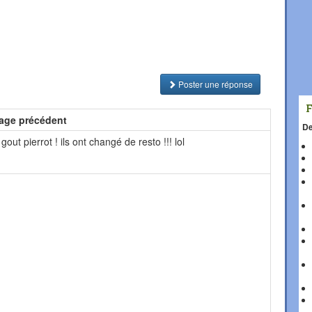
Poster une réponse
age précédent
De
 gout pierrot ! ils ont changé de resto !!! lol