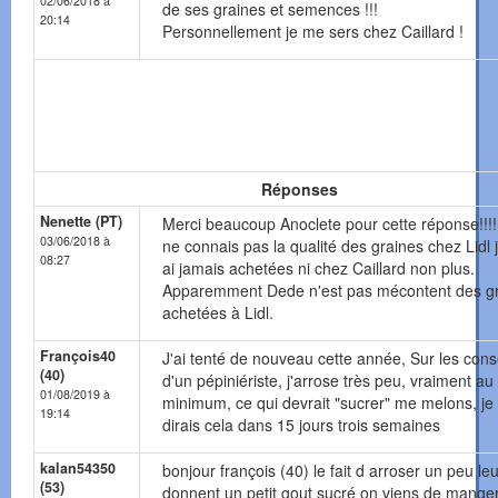
02/06/2018 à
de ses graines et semences !!!
20:14
Personnellement je me sers chez Caillard !
Réponses
Nenette (PT)
Merci beaucoup Anoclete pour cette réponse!!!!
03/06/2018 à
ne connais pas la qualité des graines chez Lidl 
08:27
ai jamais achetées ni chez Caillard non plus.
Apparemment Dede n'est pas mécontent des g
achetées à Lidl.
François40
J'ai tenté de nouveau cette année, Sur les cons
(40)
d'un pépiniériste, j'arrose très peu, vraiment au
01/08/2019 à
minimum, ce qui devrait "sucrer" me melons, je
19:14
dirais cela dans 15 jours trois semaines
kalan54350
bonjour françois (40) le fait d arroser un peu leu
(53)
donnent un petit gout sucré on viens de manger