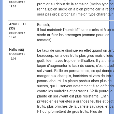
01/08/2019 à
premier au début de la semaine (melon type peti
19:28
rennais)bien sucré on a bien profité car la récol
sera pas gros; prochain (melon type charentain
ANOCLETE
Bonsoir,
(33)
Il faut maintenir l’humidité" sans excès et à un c
01/08/2019 à
stade arrêter les arrosages (comme pour les
19:48
tomates).
Hallu (95)
Le taux de sucre diminue en effet quand on arr
05/08/2019 à
beaucoup, on a des fruits plus gros mais dilués
12:06
goût. Idem avec trop de fertilisation. Il y a une 
façon d'augmenter le taux de sucre, c'est d'avoi
sol vivant. Paillé en permanence, ce qui donne 
manger aux champis, bactéries et vers de terre,
jamais labouré. La plante produit alors plus de
sucres, qui lui servent notamment à se défendr
contre les maladies et parasites. Voilà pourquoi
plante en sol vivant est plus résistante. Enfin,
privilégier les variétés à grandes feuilles et petit
fruits, plus proches de la variété sauvage, et pa
F1 qui promettent de gros fruits. Plus de