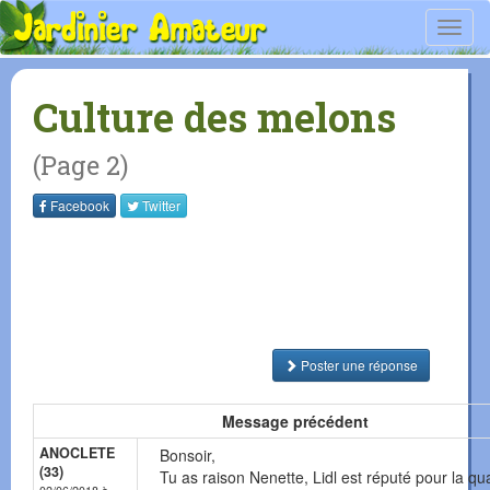
Toggl
navig
Culture des melons
(Page 2)
Facebook
Twitter
Poster une réponse
Message précédent
ANOCLETE
Bonsoir,
(33)
Tu as raison Nenette, Lidl est réputé pour la qua