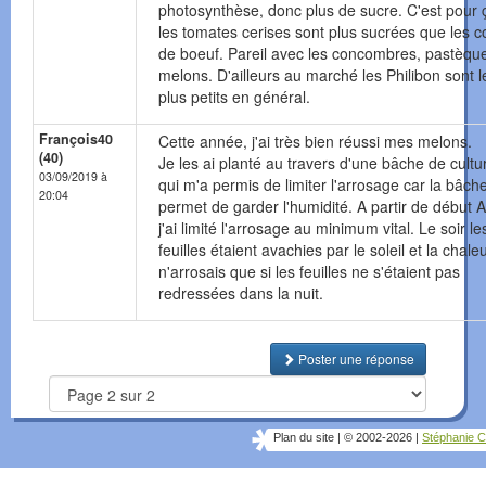
photosynthèse, donc plus de sucre. C'est pour 
les tomates cerises sont plus sucrées que les c
de boeuf. Pareil avec les concombres, pastèque
melons. D'ailleurs au marché les Philibon sont l
plus petits en général.
François40
Cette année, j'ai très bien réussi mes melons.
(40)
Je les ai planté au travers d'une bâche de cultu
03/09/2019 à
qui m'a permis de limiter l'arrosage car la bâch
20:04
permet de garder l'humidité. A partir de début A
j'ai limité l'arrosage au minimum vital. Le soir le
feuilles étaient avachies par le soleil et la chaleu
n'arrosais que si les feuilles ne s'étaient pas
redressées dans la nuit.
Poster une réponse
Plan du site
|
© 2002-2026
|
Stéphanie C