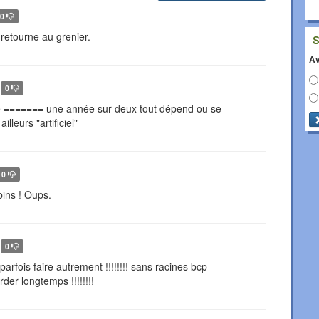
0
l retourne au grenier.
Av
0
e ======= une année sur deux tout dépend ou se
illeurs "artificiel"
0
ins ! Oups.
0
t parfois faire autrement !!!!!!!! sans racines bcp
rder longtemps !!!!!!!!