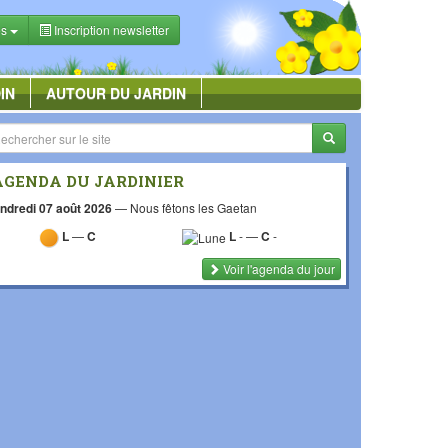
es
Inscription newsletter
IN
AUTOUR DU JARDIN
AGENDA DU JARDINIER
ndredi 07 août 2026
—
Nous fêtons les Gaetan
L
—
C
L
-
—
C
-
Voir l'agenda du jour