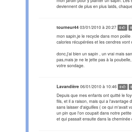
mon jardin pour y planter un sapin. Les sapi
deviennent de plus en plus laids, chaqu
tourneur44
03/01/2010 à 20:27
0
mon sapin,je le recycle dans mon poêle 
calories récupérées et les cendres vont 
donc,j'ai bien un sapin , un vrai mais san
pas,mais je ne le jette pas à la poubell
votre sondage.
Lavandière
06/01/2010 à 10:46
0
Depuis que mes enfants ont quitté le foye
fils, et il a raison, mais qui a l'avanta
sans laisser d'aiguilles ( ce qui m'avait 
un pin que l'on coupait dans notre petit
et qui passait ensuite dans la cheminé