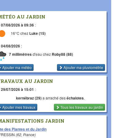
MÉTÉO AU JARDIN
e
07/08/2026 à 09:36
:
16°C chez
Luke (15)
e
04/08/2026
:
7 millimètres
d'eau chez
Roby88 (88)
Ajouter ma météo
Ajouter ma pluviométrie
TRAVAUX AU JARDIN
e
29/07/2026 à 15:01
:
kernébraz (29)
a arraché des
échalotes
.
Ajouter mes travaux
Tous les travaux
au jardin
MANIFESTATIONS JARDIN
te des Plantes et du Jardin
 FRESSIN
(62, France)