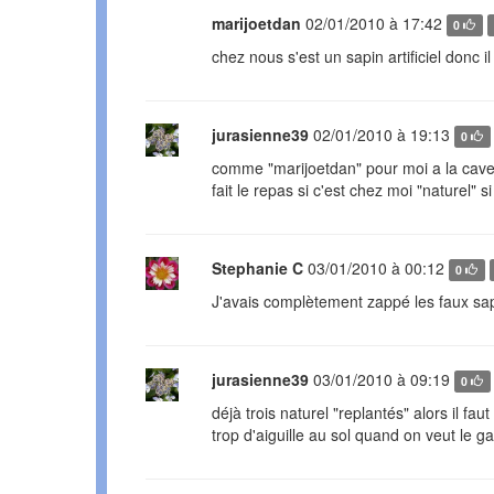
marijoetdan
02/01/2010 à 17:42
0
chez nous s'est un sapin artificiel donc i
jurasienne39
02/01/2010 à 19:13
0
comme "marijoetdan" pour moi a la cav
fait le repas si c'est chez moi "naturel" si a
Stephanie C
03/01/2010 à 00:12
0
J'avais complètement zappé les faux sap
jurasienne39
03/01/2010 à 09:19
0
déjà trois naturel "replantés" alors il fau
trop d'aiguille au sol quand on veut le ga