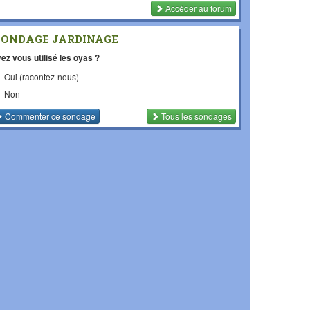
Accéder au forum
SONDAGE JARDINAGE
ez vous utilisé les oyas ?
Oui (racontez-nous)
Non
Commenter
ce sondage
Tous les sondages