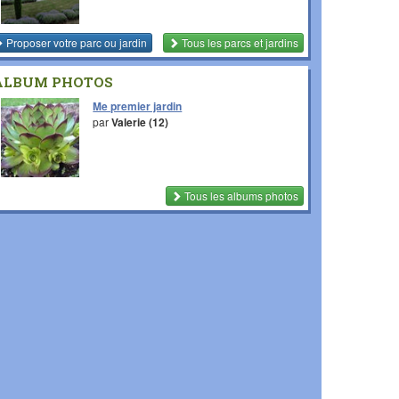
Proposer votre parc ou jardin
Tous les parcs et jardins
ALBUM PHOTOS
Me premier jardin
par
Valerie (12)
Tous les albums photos