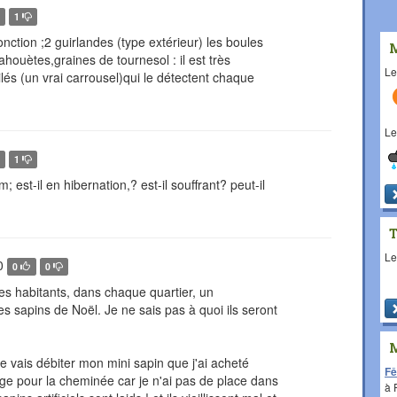
1
onction ;2 guirlandes (type extérieur) les boules
houètes,graines de tournesol : il est très
L
és (un vrai carrousel)qui le détectent chaque
L
1
; est-il en hibernation,? est-il souffrant? peut-il
L
0
0
0
ses habitants, dans chaque quartier, un
es sapins de Noël. Je ne sais pas à quoi ils seront
je vais débiter mon mini sapin que j'ai acheté
Fê
age pour la cheminée car je n'ai pas de place dans
à