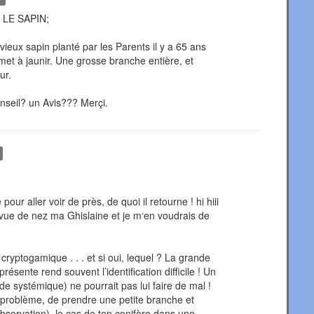
 LE SAPIN;
vieux sapin planté par les Parents il y a 65 ans
e met à jaunir. Une grosse branche entière, et
ur.
seil? un Avis??? Merçi.
 pour aller voir de près, de quoi il retourne ! hi hiii
à vue de nez ma Ghislaine et je m‘en voudrais de
yptogamique . . . et si oui, lequel ? La grande
résente rend souvent l’identification difficile ! Un
cide systémique) ne pourrait pas lui faire de mal !
e problème, de prendre une petite branche et
observation), le cas de ton conifère dans une