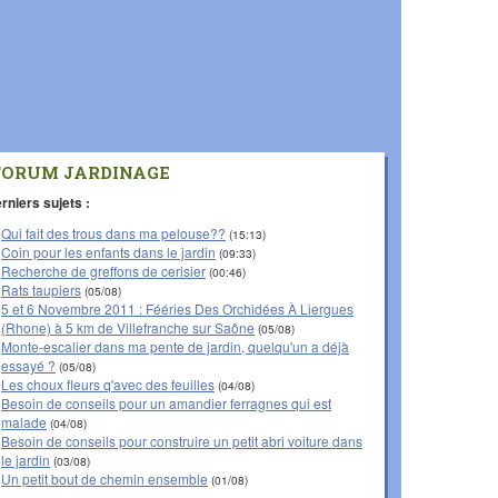
FORUM JARDINAGE
rniers sujets :
Qui fait des trous dans ma pelouse??
(15:13)
Coin pour les enfants dans le jardin
(09:33)
Recherche de greffons de cerisier
(00:46)
Rats taupiers
(05/08)
5 et 6 Novembre 2011 : Fééries Des Orchidées À Liergues
(Rhone) à 5 km de Villefranche sur Saône
(05/08)
Monte-escalier dans ma pente de jardin, quelqu'un a déjà
essayé ?
(05/08)
Les choux fleurs q'avec des feuilles
(04/08)
Besoin de conseils pour un amandier ferragnes qui est
malade
(04/08)
Besoin de conseils pour construire un petit abri voiture dans
le jardin
(03/08)
Un petit bout de chemin ensemble
(01/08)