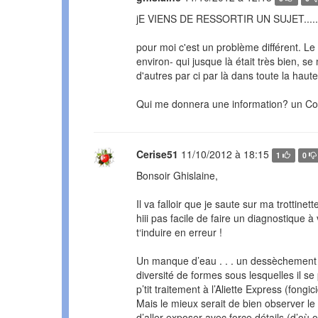
jE VIENS DE RESSORTIR UN SUJET.....
pour moi c'est un problème différent. Le 
environ- qui jusque là était très bien, s
d'autres par ci par là dans toute la haute
Qui me donnera une information? un Con
Cerise51
11/10/2012 à 18:15
1
0
Bonsoir Ghislaine,
Il va falloir que je saute sur ma trottinette
hiii pas facile de faire un diagnostique 
t‘induire en erreur !
Un manque d’eau . . . un dessèchement cr
diversité de formes sous lesquelles il se p
p’tit traitement à l’Aliette Express (fongi
Mais le mieux serait de bien observer l
d’aller exposer avec force détails (d’où 