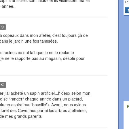
ns artificiels sont laids ! et ils vieillissent mal et
Le
e année.
0
à copeaux dans mon atelier, c'est toujours çà de
dans le jardin une fois tamisées.
s racines ce qui fait que je ne le replante
e, je ne le rapporte pas au magasin, désolé pour
0
r j'ai acheté un sapin artificiel...hideux selon mon
ge de se "ranger" chaque année dans un placard,
valu un aspirateur "bousillé"). Avant, nous avions
e forêt des Cévennes parmi les arbres à éliminer,
e de mes grands parents