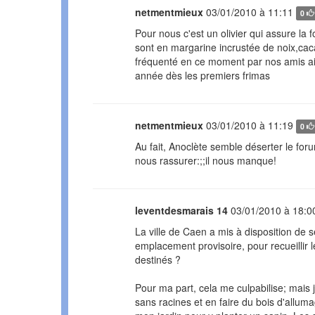
netmentmieux
03/01/2010 à 11:11
0
Pour nous c'est un olivier qui assure la f
sont en margarine incrustée de noix,caca
fréquenté en ce moment par nos amis ail
année dès les premiers frimas
netmentmieux
03/01/2010 à 11:19
0
Au fait, Anoclète semble déserter le forum
nous rassurer:;;il nous manque!
leventdesmarais 14
03/01/2010 à 18:0
La ville de Caen a mis à disposition de 
emplacement provisoire, pour recueillir l
destinés ?
Pour ma part, cela me culpabilise; mais 
sans racines et en faire du bois d'allum