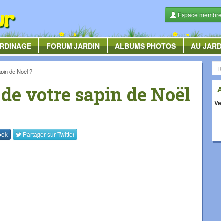
Espace membr
RDINAGE
FORUM
JARDIN
ALBUMS
PHOTOS
AU JARD
apin de Noël ?
 de votre sapin de Noël
Ve
ook
Partager sur
Twitter