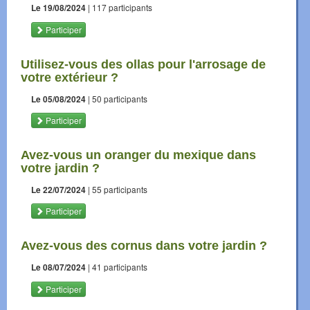
| 117 participants
Le 19/08/2024
Participer
Utilisez-vous des ollas pour l'arrosage de
votre extérieur ?
| 50 participants
Le 05/08/2024
Participer
Avez-vous un oranger du mexique dans
votre jardin ?
| 55 participants
Le 22/07/2024
Participer
Avez-vous des cornus dans votre jardin ?
| 41 participants
Le 08/07/2024
Participer