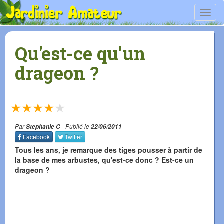
Toggl
navig
Qu'est-ce qu'un
drageon ?
★
★
★
★
★
Par
Stephanie C
- Publié le
22/06/2011
Facebook
Twitter
Tous les ans, je remarque des tiges pousser à partir de
la base de mes arbustes, qu'est-ce donc ? Est-ce un
drageon ?