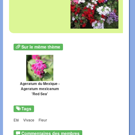
Sur le même thème
Ageratum du Mexique -
Ageratum mexicanum
'Red Sea'
Tags
Eté
Vivace
Fleur
Commentaires des membres