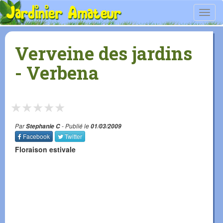
Toggl
navig
Verveine des jardins
- Verbena
★
★
★
★
★
Par
Stephanie C
- Publié le
01/03/2009
Facebook
Twitter
Floraison estivale