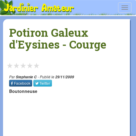
Toggl
navig
Potiron Galeux
d'Eysines - Courge
★
★
★
★
★
Par
Stephanie C
- Publié le
29/11/2009
Facebook
Twitter
Boutonneuse