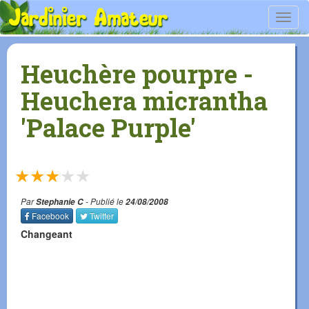
Toggl
navig
Heuchère pourpre -
Heuchera micrantha
'Palace Purple'
★
★
★
★
★
Par
Stephanie C
- Publié le
24/08/2008
Facebook
Twitter
Changeant