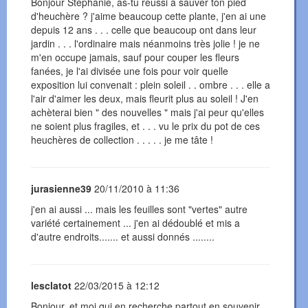
Bonjour Stéphanie, as-tu réussi à sauver ton pied
d'heuchère ? j'aime beaucoup cette plante, j'en ai une
depuis 12 ans . . . celle que beaucoup ont dans leur
jardin . . . l'ordinaire mais néanmoins très jolie ! je ne
m'en occupe jamais, sauf pour couper les fleurs
fanées, je l'ai divisée une fois pour voir quelle
exposition lui convenait : plein soleil . . ombre . . . elle a
l'air d'aimer les deux, mais fleurit plus au soleil ! J'en
achèterai bien " des nouvelles " mais j'ai peur qu'elles
ne soient plus fragiles, et . . . vu le prix du pot de ces
heuchères de collection . . . . . je me tâte !
jurasienne39
20/11/2010 à 11:36
j'en ai aussi ... mais les feuilles sont "vertes" autre
variété certainement ... j'en ai dédoublé et mis a
d'autre endroits....... et aussi donnés ........
lesclatot
22/03/2015 à 12:12
Bonjour, et moi qui en recherche partout en souvenir