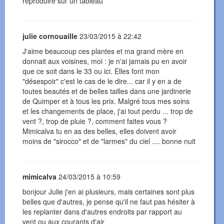
reproduire sur un tableau
julie cornouaille
23/03/2015 à 22:42
J'aime beaucoup ces plantes et ma grand mère en
donnait aux voisines, moi : je n'ai jamais pu en avoir
que ce soit dans le 33 ou ici. Elles font mon
"désespoir" c'est le cas de le dire... car il y en a de
toutes beautés et de belles tailles dans une jardinerie
de Quimper et à tous les prix. Malgré tous mes soins
et les changements de place, j'ai tout perdu ... trop de
vent ?, trop de pluie ?, comment faites vous ?
Mimicalva tu en as des belles, elles doivent avoir
moins de "sirocco" et de "larmes" du ciel .... bonne nuit
mimicalva
24/03/2015 à 10:59
bonjour Julie j'en ai plusieurs, mais certaines sont plus
belles que d'autres, je pense qu'il ne faut pas hésiter à
les replanter dans d'autres endroits par rapport au
vent ou aux courants d'air