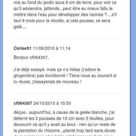
mis au fond du jardin sous 8 cm de terre, pour voir ce
qu'il adviendra, jattends...peut être eu mieux fallu le
mettre dans l'eau pour développer des racines ?....s'il
faut 9 mois pour la récolte, si cela pousse, ce sera
gelé....
Cerise51
11/06/2010 à 11:14
Bonjour cf064307,
J'ai déjà essayé, mais ça n'a hélas (j'adore le
gingembre) pas fonctionné ! Tiens nous au courant si
tu réussi, j'essayerais de nouveau !
cf064307
24/10/2010 à 15:50
déçue...aujourd'hui, à cause de la gelée blanche, j'ai
déterré les 2 pousses de 15 cm avec 5 feuilles, pour
decouvrir ce qu'il y avait au bout : rien qu'un reste de
la plantation du rhizome...planté trop tard sans doute.