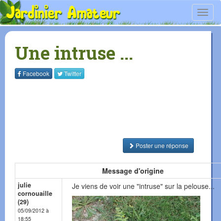
Toggl
navig
Une intruse ...
Facebook
Twitter
Poster une réponse
Message d'origine
julie
Je viens de voir une "intruse" sur la pelouse...
cornouaille
(29)
05/09/2012 à
18:55