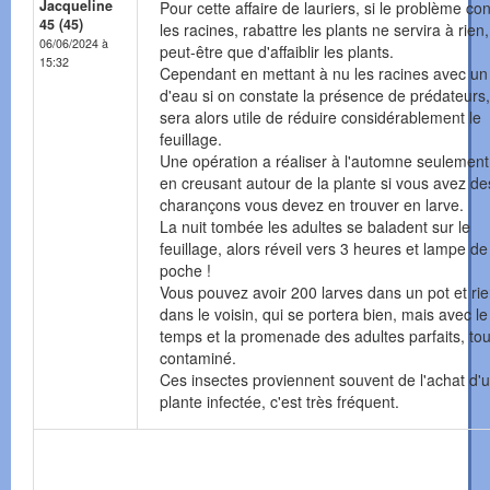
Jacqueline
Pour cette affaire de lauriers, si le problème c
45 (45)
les racines, rabattre les plants ne servira à rien,
06/06/2024 à
peut-être que d'affaiblir les plants.
15:32
Cependant en mettant à nu les racines avec un 
d'eau si on constate la présence de prédateurs, 
sera alors utile de réduire considérablement le
feuillage.
Une opération a réaliser à l'automne seulement
en creusant autour de la plante si vous avez de
charançons vous devez en trouver en larve.
La nuit tombée les adultes se baladent sur le
feuillage, alors réveil vers 3 heures et lampe de
poche !
Vous pouvez avoir 200 larves dans un pot et ri
dans le voisin, qui se portera bien, mais avec le
temps et la promenade des adultes parfaits, tou
contaminé.
Ces insectes proviennent souvent de l'achat d'
plante infectée, c'est très fréquent.