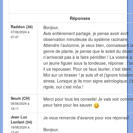
Réponses
Raddon (38)
Bonjour,
07/06/2024 à
Avis entièrement partagé, je pense avoir écrit
07:47
observation minutieuse du système racinaire.
Attendre l’automne, je veux bien, connaissant c
genre de plante, je pense que le soleil du déser
n’arriverait pas à la faire péricliter ! La voisine 
un jeune figuier sous la tondeuse, réponse : t’
il va repousser. Pour ce faux laurier, c’est idem.
Moi sur un brasier ! je suis vif et j’ignore totale
stress. Lorsque je lis mon signe astrologique, j’
rigole, oui c’est môa !
Seum (CH)
Merci pour tous les conseils! Je vais voir comme
09/06/2024 à
peux faire pour les sauver
16:11
Jean Luc
Je vous remercie d'avance pour vos réponse!
Lenfant (34)
19/06/2024 à
Bonjour,
15:42