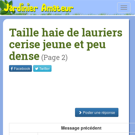
Toggl
navig
Taille haie de lauriers
cerise jeune et peu
dense
(Page 2)
Facebook
Twitter
Poster une réponse
Message précédent