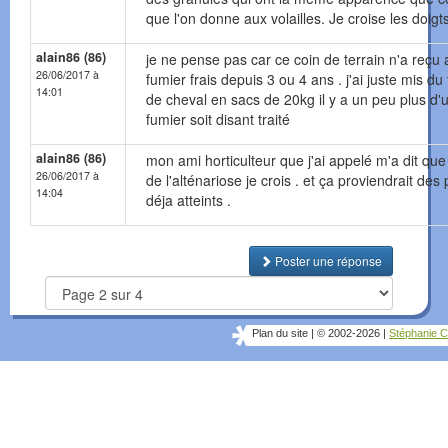
que l'on donne aux volailles. Je croise les doigts
alain86 (86)
je ne pense pas car ce coin de terrain n'a reçu
26/06/2017 à
fumier frais depuis 3 ou 4 ans . j'ai juste mis du
14:01
de cheval en sacs de 20kg il y a un peu plus d'u
fumier soit disant traité
alain86 (86)
mon ami horticulteur que j'ai appelé m'a dit que 
26/06/2017 à
de l'alténariose je crois . et ça proviendrait des 
14:04
déja atteints .
Poster une réponse
Plan du site
|
© 2002-2026
|
Stéphanie C