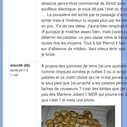
dessous genre tivoli commercial de 50m2 avec
souffleur électrique, je vous dit pas l'état du tru
.... La poussière est sortie par le passage d'ent
sortie mais à l'intérieur tu voyais plus par les fe
en pvc. Y'a de ces idées. J'aurai bien employé l
(Faux)que je maitrise assez bien, mais j'avais 
déterrer les patates. un peu casse reins la force
toutes fins les moyens. Tout à fait Pierrot il faut 
sur d'absence de mildiou. Vaut mieux tenir que 
je brûle.
alain86 (86)
A propos des pommes de terre j'ai une question
26/06/2017 à
comme chaques années je cultive 3 ou 4 rangs
11:46
patates et ce matin chose qui ne m'est jamais a
le seul pied que j'ai arraché a les patates plein
taches de rousseurs ? c'est des bintjes que j'ai
pas des Marlene Jobert !! MDR qui pourra me d
que c'est ? je mets une photo