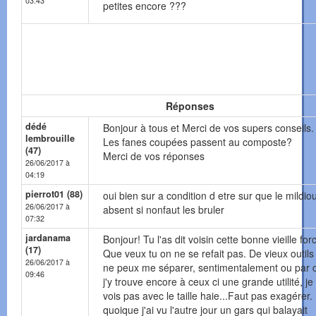
03:43
petites encore ???
Réponses
dédé
Bonjour à tous et Merci de vos supers conseils.
lembrouille
Les fanes coupées passent au composte?
(47)
Merci de vos réponses
26/06/2017 à
04:19
pierrot01 (88)
oui bien sur a condition d etre sur que le mildio
26/06/2017 à
absent si nonfaut les bruler
07:32
jardanama
Bonjour! Tu l'as dit voisin cette bonne vieille for
(17)
Que veux tu on ne se refait pas. De vieux outils
26/06/2017 à
ne peux me séparer, sentimentalement ou par 
09:46
j'y trouve encore à ceux ci une grande utilité, j
vois pas avec le taille haie...Faut pas exagérer.
quoique j'ai vu l'autre jour un gars qui balayait