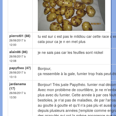
pierrot01 (88)
tu est sur c est pas le mildiou car cette race c es
26/06/2017 à
cata pour ca je n en met plus
12:00
alain86 (86)
je ne sais pas car les feuilles sont nickel
26/06/2017 à
12:08
papytheo (47)
Bonjour,
26/06/2017 à
ça ressemble à la gale, fumier trop frais peut-êt
13:13
jardanama
Bonjour! Très juste Papythéo. fumier mal déco
(17)
Avec mon problème de courtilière, je ne m'emb
26/06/2017 à
plus avec du fumier. Cette année à par ces fou
13:50
bestioles, je n'ai pas de maladies, de par l'arro
au goutte à goutte et qu'il n'a pas plu et aussi 
depuis plusieurs années j'emploie comme engra
des granulés qui ont la même apparence que c