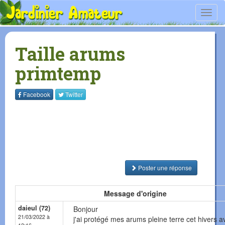
Toggl
navig
Taille arums
primtemp
Facebook
Twitter
Poster une réponse
Message d'origine
daieul (72)
Bonjour
21/03/2022 à
j'ai protégé mes arums pleine terre cet hivers 