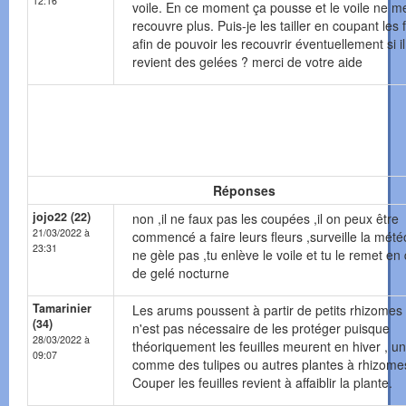
12:16
voile. En ce moment ça pousse et le voile ne m
recouvre plus. Puis-je les tailler en coupant les f
afin de pouvoir les recouvrir éventuellement si il
revient des gelées ? merci de votre aide
Réponses
jojo22 (22)
non ,il ne faux pas les coupées ,il on peux être
21/03/2022 à
commencé a faire leurs fleurs ,surveille la météo 
23:31
ne gèle pas ,tu enlève le voile et tu le remet en
de gelé nocturne
Tamarinier
Les arums poussent à partir de petits rhizomes .
(34)
n'est pas nécessaire de les protéger puisque
28/03/2022 à
théoriquement les feuilles meurent en hiver , u
09:07
comme des tulipes ou autres plantes à rhizome
Couper les feuilles revient à affaiblir la plante.