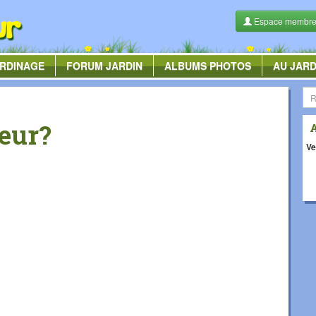
Espace membr
RDINAGE
FORUM
JARDIN
ALBUMS
PHOTOS
AU JARD
leur?
Ve