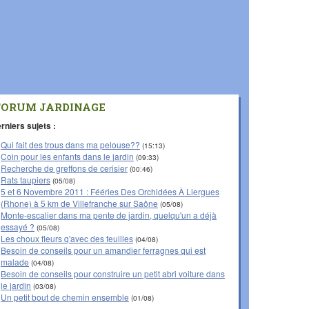
FORUM JARDINAGE
rniers sujets :
Qui fait des trous dans ma pelouse??
(15:13)
Coin pour les enfants dans le jardin
(09:33)
Recherche de greffons de cerisier
(00:46)
Rats taupiers
(05/08)
5 et 6 Novembre 2011 : Fééries Des Orchidées À Liergues
(Rhone) à 5 km de Villefranche sur Saône
(05/08)
Monte-escalier dans ma pente de jardin, quelqu'un a déjà
essayé ?
(05/08)
Les choux fleurs q'avec des feuilles
(04/08)
Besoin de conseils pour un amandier ferragnes qui est
malade
(04/08)
Besoin de conseils pour construire un petit abri voiture dans
le jardin
(03/08)
Un petit bout de chemin ensemble
(01/08)