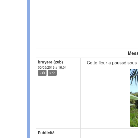
Mess
bruyere (20b)
Cette fleur a poussé sous 
05/05/2016 à 16:04
0
0
Publicité