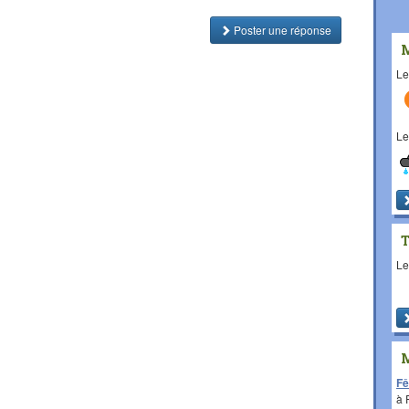
Poster une réponse
L
L
L
Fê
à