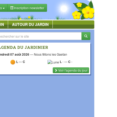
es
Inscription newsletter
IN
AUTOUR DU JARDIN
AGENDA DU JARDINIER
ndredi 07 août 2026
—
Nous fêtons les Gaetan
L
—
C
L
-
—
C
-
Voir l'agenda du jour