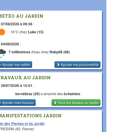
MÉTÉO AU JARDIN
e
07/08/2026 à 09:36
:
16°C chez
Luke (15)
e
04/08/2026
:
7 millimètres
d'eau chez
Roby88 (88)
Ajouter ma météo
Ajouter ma pluviométrie
TRAVAUX AU JARDIN
e
29/07/2026 à 15:01
:
kernébraz (29)
a arraché des
échalotes
.
Ajouter mes travaux
Tous les travaux
au jardin
MANIFESTATIONS JARDIN
te des Plantes et du Jardin
 FRESSIN
(62, France)