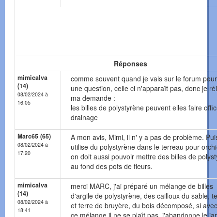
Réponses
mimicalva
comme souvent quand je vais sur le forum pour
(14)
une question, celle ci n'apparaît pas, donc je ré
08/02/2024 à
ma demande :
16:05
les billes de polystyrène peuvent elles faire offi
drainage
Marc65 (65)
A mon avis, Mimi, il n' y a pas de problème. Pu
08/02/2024 à
utilise du polystyrène dans le terreau pour orch
17:20
on doit aussi pouvoir mettre des billes de polys
au fond des pots de fleurs.
mimicalva
merci MARC, j'ai préparé un mélange de billes
(14)
d'argile de polystyrène, des cailloux du sable, t
08/02/2024 à
et terre de bruyère, du bois décomposé, si avec
18:41
ce mélange il ne se plaît pas, j'abandonne le jard