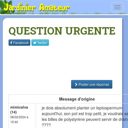
Toggl
navig
QUESTION URGENTE
Facebook
Twitter
Poster une réponse
Message d'origine
mimicalva
je dois absolument planter un leptospermum
(14)
aujourd'hui, son pot est trop petit, je voudrais sa
08/02/2024 à
les billes de polystyrène peuvent servir de drai
15:40
????