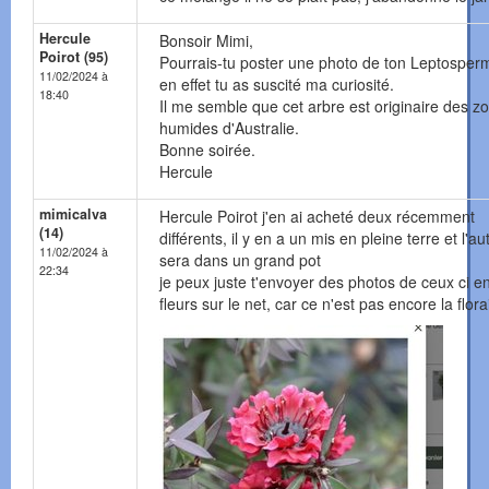
Hercule
Bonsoir Mimi,
Poirot (95)
Pourrais-tu poster une photo de ton Leptospe
11/02/2024 à
en effet tu as suscité ma curiosité.
18:40
Il me semble que cet arbre est originaire des z
humides d'Australie.
Bonne soirée.
Hercule
mimicalva
Hercule Poirot j'en ai acheté deux récemment
(14)
différents, il y en a un mis en pleine terre et l'au
11/02/2024 à
sera dans un grand pot
22:34
je peux juste t'envoyer des photos de ceux ci e
fleurs sur le net, car ce n'est pas encore la flor