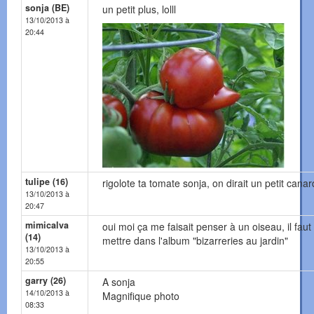
sonja (BE)
un petit plus, lolll
13/10/2013 à
20:44
tulipe (16)
rigolote ta tomate sonja, on dirait un petit canard
13/10/2013 à
20:47
mimicalva
oui moi ça me faisait penser à un oiseau, il faut 
(14)
mettre dans l'album "bizarreries au jardin"
13/10/2013 à
20:55
garry (26)
A sonja
14/10/2013 à
Magnifique photo
08:33