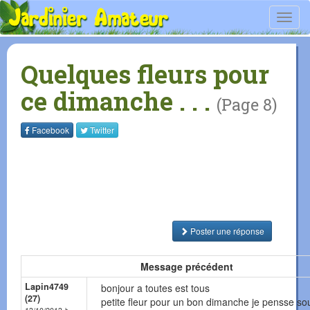
Toggl
navig
Quelques fleurs pour
ce dimanche . . .
(Page 8)
Facebook
Twitter
Poster une réponse
Message précédent
Lapin4749
bonjour a toutes est tous
(27)
petite fleur pour un bon dimanche je pensse so