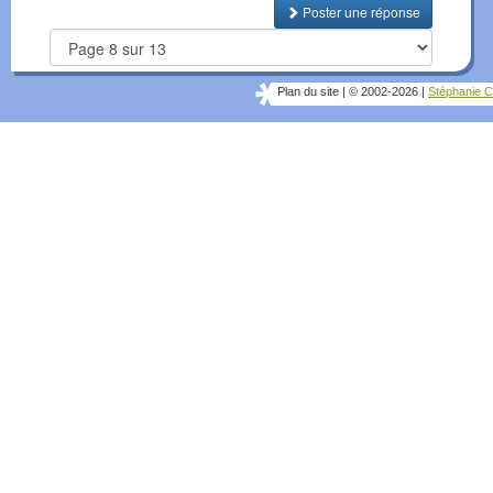
Poster une réponse
Plan du site
|
© 2002-2026
|
Stéphanie C